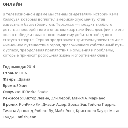
онлайн
В телевизионной драме мы станем свидетелями истории Кэма
Кэллоуэя, который воплотил американскую мечту, став
известным баскетболистом. Персонаж — продукт тяжёлого
детства, проведённого в опасном квартале Филадельфии, но его
воля к победе и талант позволили ему добиться звёздного
статуса в спорте. Сериал представляет зрителям увлекательное
жизненное путешествие героя, проложившего собственный путь
к успеху, преодолевая препятствия, искушения и проблемы,
которые приносит роскошная жизнь и спортивная слава.
Год выхода:
2014
Страна:
США
Жанры:
Драма
Время:
30 мин
Озвучка:
HDRezka Studio
Режиссер:
Виктор Левин, Эли Лерой, Майкл А. Мариано
В ролях:
РонРико Ли, Джесси Ашер, Эрика Эш, Тейона Паррис,
Тичина Арнольд, Роберт Ву, Майк Эппс, Кристофер Бауэр, Мэган
Тэнди, Catfish Jean