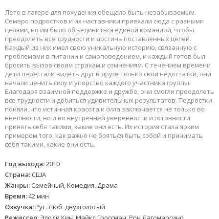
Лето в лагере для похудения обещало быть незабываемым.
Семеро подростков и их наставники приехали сюда с разными
целями, но им было объединиться единой командой, чтобы
преодолеть все трудности и достичь поставленных целей.
Каждый из них имел свою уникальную историю, связанную с
проблемами в питании и самоповедением, и каждый готов был
бросить вызов своим страхам и сомнениям. С течением времени
дети перестали видеть друг в друге только свои недостатки, они
начали ценить силу и упорство каждого участника группы.
Благодаря взаимной поддержке и дружбе, они смогли преодолеть
все трудности и добиться удивительных результатов. Подростки
поняли, что истинная красота и сила заключается не только во
внешности, но и во внутренней уверенности и готовности
принять себя такими, какие они есть. Их история стала ярким
примером того, как важно не бояться быть собой и принимать
себя такими, какие они есть.
Год выхода:
2010
Страна:
США
Жанры:
Семейный, Комедия, Драма
Время:
42 мин
Озвучка:
Рус. Люб. двухголосый
Режиссер:
Элоди Кин, Майкл Гроссман, Рон Лагомарсино