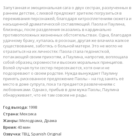
Запутанная и эмоциональная сага о двух сестрах, разлученных в
раннем детстве, с лихвой предложит зрителю погрузиться в
переживания персонажей, благодаря хитросплетениям сюжета и
насыщенной драматической составляющей. Паола и Паулина,
близнецы, после разделения оказались в кардинально
противоположных жизненных обстоятельствах. Одна, благодаря
удачному браку, купалась в роскоши, другая же влачила жалкое
существование, заботясь о больной матери. Это не могло не
отразиться на их личностях: Паола стала гедонисткой,
потакающей своим прихотям, а Паулина, напротив, воплощала
собой образец скромности и высоких моральных принципов.
Волей случая пути сестер пересекаются, хотя они и не
подозревают о своем родстве. Нужда вынуждает Паулину
принять рискованное предложение Паолы – на год занять её
место в доме супруга, пока та предается развлечениям с
любовниками. Однако, прибыв в дом мужа Паолы, Паулина
обнаруживает, что её там совсем не рады.
Год выхода:
1998
Страна:
Мексика
Жанры:
Мелодрама, Драма
Время:
40 мин
Озвучка:
ТВЦ, Spanish Original