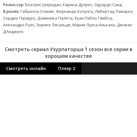
Режиссер:
Беатрис Шеридан, Карина Дупрес, Эдуардо Саид
В ролях:
Габриэла Спаник, Фернандо Колунга, Либертад Ламарке,
Серджо Герерро, Доминика Палета, Хуан Пабло Гамбоа,
Алехандро Руис, Энрике Лисальде, Мария Луиса Алькала, Джован
Д’Анджело
Смотреть сериал Узурпаторша 1 сезон все серии в
хорошем качестве
Смотреть онлайн
Плеер 2