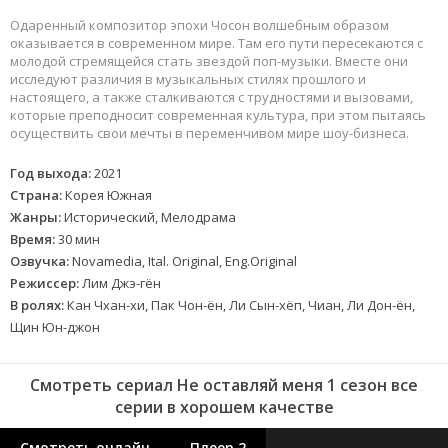
Одаренный композитор эпохи Чосон волшебным образом
оказывается в современном мире. Там его пути пересекаются с
молодой стремящейся стать звездой поп-музыки. Вместе они
исследуют различия в музыкальных стилях прошлого и
настоящего, а также сталкиваются с трудностями и вызовами,
которые преподносит современная культура, при этом пытаясь
осуществить свои мечты в переменчивом мире шоу-бизнеса.
Год выхода:
2021
Страна:
Корея Южная
Жанры:
Исторический, Мелодрама
Время:
30 мин
Озвучка:
Novamedia, Ital. Original, Eng.Original
Режиссер:
Лим Джэ-гён
В ролях:
Кан Чхан-хи, Пак Чон-ён, Ли Сын-хёп, Чиан, Ли Дон-ён,
Щин Юн-джон
Смотреть сериал Не оставляй меня 1 сезон все
серии в хорошем качестве
Смотреть онлайн
Плеер 2