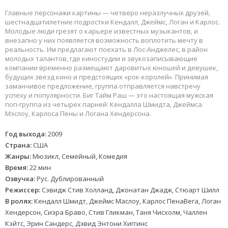
Главные персонажи картины — четверо неразлучных друзей,
шестнадцатилетние подростки Кендалл, Джеймс, Логан и Карлос.
Молодые люди грезят о карьере известных музыкантов, и
внезапно у них появляется возможность воплотить мечту в
реальность. Им предлагают поехать в Лос-Анджелес, в район
молодых талантов, где киностудии и звукозаписывающие
компании временно размещают даровитых юношей и девушек,
будущих звезд кино и предстоящих «рок-королей». Принимая
заманчивое предложение, группа отправляется навстречу
успеху и популярности. Биг Тайм Раш — это настоящая мужская
поп-группа из четырех парней: Кендалла Шмидта, Джеймса
Мэслоу, Карлоса Пены и Логана Хендерсона.
Год выхода:
2009
Страна:
США
Жанры:
Мюзикл, Семейный, Комедия
Время:
22 мин
Озвучка:
Рус. Дублированный
Режиссер:
Сэвидж Стив Холланд, Джонатан Джадж, Стюарт Шилл
В ролях:
Кендалл Шмидт, Джеймс Маслоу, Карлос ПенаВега, Логан
Хендерсон, Сиэра Браво, Стив Гликман, Таня Чисхолм, Чаллен
Кэйтс, Эрин Сандерс, Дэвид Энтони Хиггинс