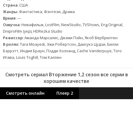
Страна:
США
Жанры:
Фантастика, Фэнтези, Драма
Время:
—
Озвучка:
Невафильм, LostFilm, NewStudio, TVShows, Eng.Original,
DniproFilm (укр), HDRezka Studio
Режиссер:
Аманда Марсалис, Джэми Пэйн, Якоб Вербрюгген
В ролях:
Tara Moayedi, Эжи Робертсон, Даисукэ Цудзи, Билли
Бэррэтт, Индия Браун, Пэдди Холланд, Cache Vanderpuye, Того
Игава, Louis Toghill, Том Каллен
Смотреть сериал Вторжение 1,2 сезон все серии в
хорошем качестве
Смотреть онлайн
Плеер 2