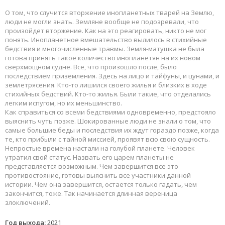
О том, что случится вторжение инопланетных тварей на Землю,
люди не могли знать. Земляне вообще не подозревали, что
произойдет вторжение. Как на это реагировать, никто не мог
понять. Инопланетное вмешательство вылилось в стихийные
бедствия и многочисленные травмы. Земля-матушка не была
готова принять такое количество инопланетян на их новом
сверхмощном судне. Все, что произошло после, было
последствием приземления. Здесь на лицо и тайфуны, и цунами, и
землетрясения. Кто-то лишился своего жилья и близких в ходе
стихийных бедствий. Кто-то жилья. Были такие, что отделались
легким испугом, но их меньшинство.
Как справиться со всеми бедствиями одновременно, предстояло
выяснить чуть позже. Шокированные люди не знали о том, что
самые большие беды и последствия их ждут гораздо позже, когда
те, кто прибыли с тайной миссией, проявят всю свою сущность.
Непростые времена настали на голубой планете. Человек
утратил свой статус. Назвать его царем планеты не
представляется возможным. Чем завершится все это
противостояние, готовы выяснить все участники данной
истории. Чем она завершится, остается только гадать, чем
закончится, тоже. Так начинается длинная вереница
злоключений.
Год выхода:
2021