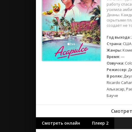
2018
работу спаса
2017
усилила амби
Дианы. Кажд
скрытыми пла
Великобр
создаёт не т
Испания
Год выхода:
Германия
Страна:
США
Корея Юж
Жанры:
Коме
Канада
Время:
—
Индия
Озвучка:
Cold
Режиссер:
Дж
Франция
В ролях:
Джул
Ricardo Caña
Алькасар, Ра
Бауче
Смотреть
Смотреть онлайн
Плеер 2