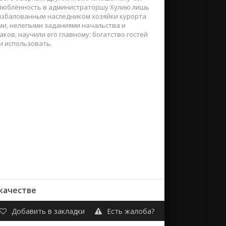
. Влюблённость в администраторшу Хулию лишь
 избалованным наследником хозяйки курорта
ми, нелепыми заданиями начальства и
ков, научили его главному: богатство гостей
и использовать.
 качестве
Добавить в закладки
Есть жалоба?