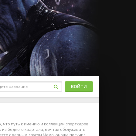
ВОЙТИ
у, что путь к имению и коллекции спорткаров
ь из бедного квартала, мечтал обслуживать
Вместе с верным другом Мемо юноша получил