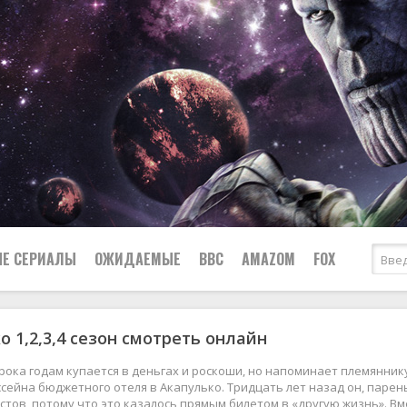
Е СЕРИАЛЫ
ОЖИДАЕМЫЕ
BBC
AMAZOM
FOX
о 1,2,3,4 сезон смотреть онлайн
Ужасы
Комедии
Документальные
рока годам купается в деньгах и роскоши, но напоминает племянник
Боевики
Военные
ссейна бюджетного отеля в Акапулько. Тридцать лет назад он, парен
стов, потому что это казалось прямым билетом в «другую жизнь». 