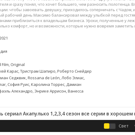
Приключения
Семейные
теля и сразу понял, что хочет большего, чем разносить полотенца
Детективы
Спортивные
ции: чтобы завоевать девушку, приходилось соперничать с Чадом,
ый рабочий день Максимо балансировал между улыбкой перед гостя
Драмы
Вестерны
нами приблизиться к владельцам бизнеса. Уроки, полученные у лежа
итания
Исторические
Фэнтези
олько комфорт, но и возможности, которые нужно вовремя заметить 
Криминальные
Netflix
2021
Мелодрамы
HBO
ная
Триллеры
Marvel
дия
Фантастика
 Film, Original
ей Карас, Тристрам Шапиро, Роберто Снейдер
иан Седжвик, Rossana de León, Лобо Элиас,
mar, София Руис, Каролина Торрес, Дамиан
фаэль Алехандро, Энрике Аррисон, Ванесса
 сериал Акапулько 1,2,3,4 сезон все серии в хорошем
Свет