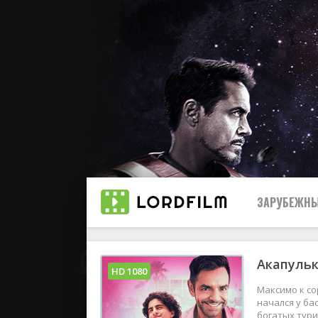
ЗАРУБЕЖНЫ
Акапульк
Все
HD 1080
Максимо к со
2019
начался у ба
богатых тури