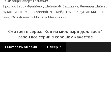
Режиссер:
Роберт Тальхайм
В ролях:
Бьорн Фрайберг, Шеймас Ф. Сарджент, Леонард Шайхер,
Лукас Лугрэн, Marius Ahrendt, Дэн Кейд, Томас Р. Дуглас, Мишель
Глик, Юки Ивамото, Мишель Матичевич
Смотреть сериал Код на миллиард долларов 1
сезон все серии в хорошем качестве
Смотреть онлайн
Плеер 2