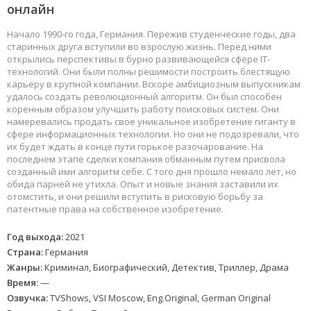
онлайн
Начало 1990-го года, Германия. Пережив студенческие годы, два
старинных друга вступили во взрослую жизнь. Перед ними
открылись перспективы в бурно развивающейся сфере IT-
технологий. Они были полны решимости построить блестящую
карьеру в крупной компании. Вскоре амбициозным выпускникам
удалось создать революционный алгоритм. Он был способен
коренным образом улучшить работу поисковых систем. Они
намеревались продать свое уникальное изобретение гиганту в
сфере информационных технологии. Но они не подозревали, что
их будет ждать в конце пути горькое разочарование. На
последнем этапе сделки компания обманным путем присвола
созданный ими алгоритм себе. С того дня прошло немало лет, но
обида парней не утихла. Опыт и новые знания заставили их
отомстить, и они решили вступить в рисковую борьбу за
патентные права на собственное изобретение.
Год выхода:
2021
Страна:
Германия
Жанры:
Криминал, Биографический, Детектив, Триллер, Драма
Время:
—
Озвучка:
TVShows, VSI Moscow, Eng.Original, German Original