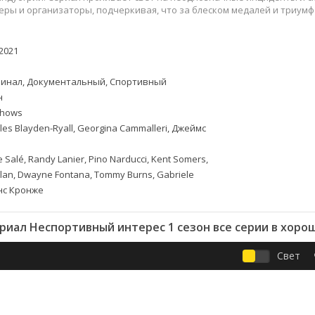
Приключения
Семейные
еры и организаторы, подчеркивая, что за блеском медалей и триумф
Детективы
Спортивные
Драмы
Вестерны
2021
итания
Исторические
Фэнтези
Криминальные
Netflix
инал, Документальный, Спортивный
Мелодрамы
HBO
н
ная
Триллеры
Marvel
hows
les Blayden-Ryall, Georgina Cammalleri, Джеймс
Фантастика
 Salé, Randy Lanier, Pino Narducci, Kent Somers,
Allan, Dwayne Fontana, Tommy Burns, Gabriele
анс Кронже
риал Неспортивный интерес 1 сезон все серии в хоро
Свет