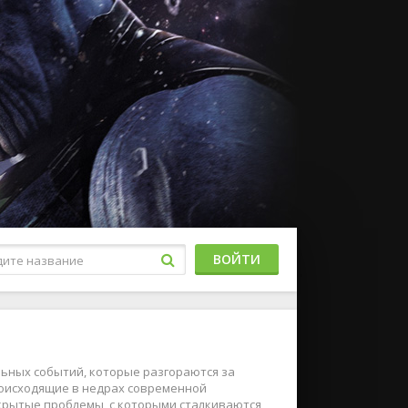
ВОЙТИ
льных событий, которые разгораются за
роисходящие в недрах современной
крытые проблемы, с которыми сталкиваются