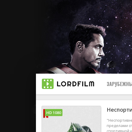
ЗАРУБЕЖНЫ
Неспорти
Все
HD 1080
"Неспортивны
2019
пределами с
спортивной 