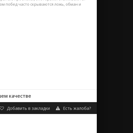
ом побед часто скрываются ложь, обман и
шем качестве
Добавить в закладки
Есть жалоба?