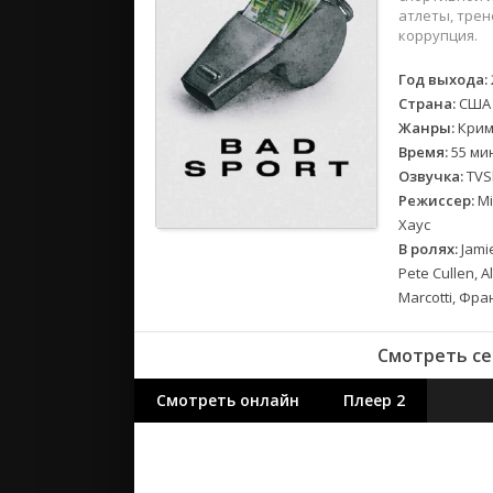
2018
атлеты, трен
2017
коррупция.
Год выхода:
Великобр
Страна:
США
Испания
Жанры:
Крим
Германия
Время:
55 ми
Корея Юж
Озвучка:
TVS
Режиссер:
Mi
Канада
Хаус
Индия
В ролях:
Jamie
Франция
Pete Cullen, 
Marcotti, Фр
Смотреть се
Смотреть онлайн
Плеер 2