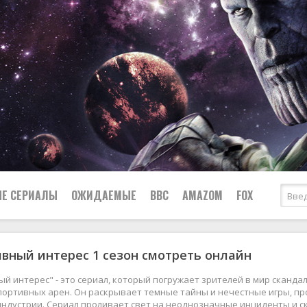
Е СЕРИАЛЫ
ОЖИДАЕМЫЕ
BBC
AMAZOM
FOX
вный интерес 1 сезон смотреть онлайн
Ужасы
Комедии
Документальные
й интерес" - это сериал, который погружает зрителей в мир сканда
Боевики
Военные
портивных арен. Он раскрывает темные тайны и нечестные игры, п
индустрии. Сериал проливает свет на неоднозначные инциденты и с