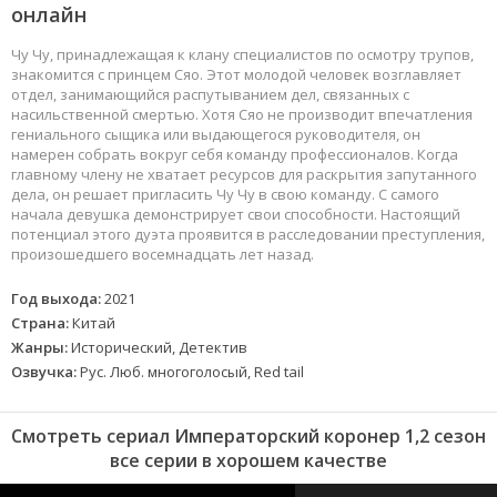
онлайн
Чу Чу, принадлежащая к клану специалистов по осмотру трупов,
знакомится с принцем Сяо. Этот молодой человек возглавляет
отдел, занимающийся распутыванием дел, связанных с
насильственной смертью. Хотя Сяо не производит впечатления
гениального сыщика или выдающегося руководителя, он
намерен собрать вокруг себя команду профессионалов. Когда
главному члену не хватает ресурсов для раскрытия запутанного
дела, он решает пригласить Чу Чу в свою команду. С самого
начала девушка демонстрирует свои способности. Настоящий
потенциал этого дуэта проявится в расследовании преступления,
произошедшего восемнадцать лет назад.
Год выхода:
2021
Страна:
Китай
Жанры:
Исторический, Детектив
Озвучка:
Рус. Люб. многоголосый, Red tail
Смотреть сериал Императорский коронер 1,2 сезон
все серии в хорошем качестве