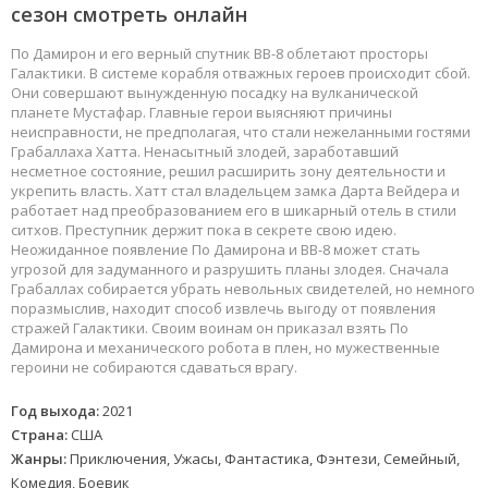
сезон смотреть онлайн
По Дамирон и его верный спутник BB-8 облетают просторы
Галактики. В системе корабля отважных героев происходит сбой.
Они совершают вынужденную посадку на вулканической
планете Мустафар. Главные герои выясняют причины
неисправности, не предполагая, что стали нежеланными гостями
Грабаллаха Хатта. Ненасытный злодей, заработавший
несметное состояние, решил расширить зону деятельности и
укрепить власть. Хатт стал владельцем замка Дарта Вейдера и
работает над преобразованием его в шикарный отель в стили
ситхов. Преступник держит пока в секрете свою идею.
Неожиданное появление По Дамирона и BB-8 может стать
угрозой для задуманного и разрушить планы злодея. Сначала
Грабаллах собирается убрать невольных свидетелей, но немного
поразмыслив, находит способ извлечь выгоду от появления
стражей Галактики. Своим воинам он приказал взять По
Дамирона и механического робота в плен, но мужественные
героини не собираются сдаваться врагу.
Год выхода:
2021
Страна:
США
Жанры:
Приключения, Ужасы, Фантастика, Фэнтези, Семейный,
Комедия, Боевик