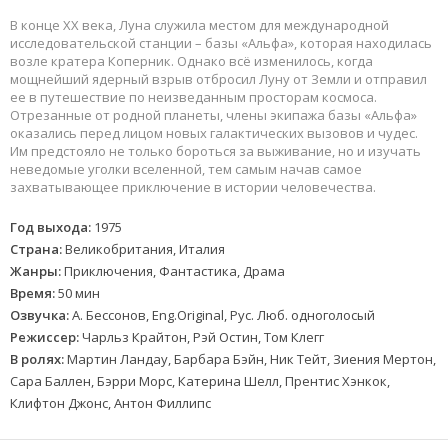
В конце XX века, Луна служила местом для международной
исследовательской станции – базы «Альфа», которая находилась
возле кратера Коперник. Однако всё изменилось, когда
мощнейший ядерный взрыв отбросил Луну от Земли и отправил
ее в путешествие по неизведанным просторам космоса.
Отрезанные от родной планеты, члены экипажа базы «Альфа»
оказались перед лицом новых галактических вызовов и чудес.
Им предстояло не только бороться за выживание, но и изучать
неведомые уголки вселенной, тем самым начав самое
захватывающее приключение в истории человечества.
Год выхода:
1975
Страна:
Великобритания, Италия
Жанры:
Приключения, Фантастика, Драма
Время:
50 мин
Озвучка:
А. Бессонов, Eng.Original, Рус. Люб. одноголосый
Режиссер:
Чарльз Крайтон, Рэй Остин, Том Клегг
В ролях:
Мартин Ландау, Барбара Бэйн, Ник Тейт, Зиения Мертон,
Сара Баллен, Бэрри Морс, Катерина Шелл, Прентис Хэнкок,
Клифтон Джонс, Антон Филлипс