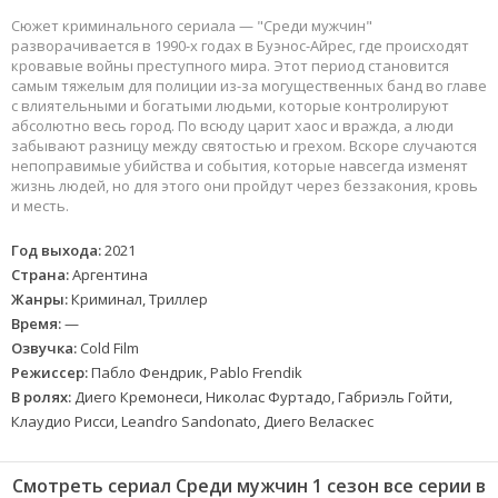
Сюжет криминального сериала — "Среди мужчин"
разворачивается в 1990-х годах в Буэнос-Айрес, где происходят
кровавые войны преступного мира. Этот период становится
самым тяжелым для полиции из-за могущественных банд во главе
с влиятельными и богатыми людьми, которые контролируют
абсолютно весь город. По всюду царит хаос и вражда, а люди
забывают разницу между святостью и грехом. Вскоре случаются
непоправимые убийства и события, которые навсегда изменят
жизнь людей, но для этого они пройдут через беззакония, кровь
и месть.
Год выхода:
2021
Страна:
Аргентина
Жанры:
Криминал, Триллер
Время:
—
Озвучка:
Cold Film
Режиссер:
Пабло Фендрик, Pablo Frendik
В ролях:
Диего Кремонеси, Николас Фуртадо, Габриэль Гойти,
Клаудио Рисси, Leandro Sandonato, Диего Веласкес
Смотреть сериал Среди мужчин 1 сезон все серии в