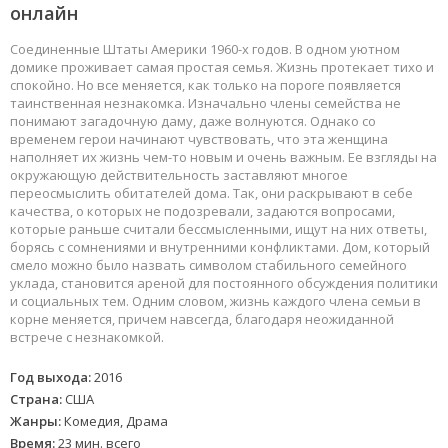
онлайн
Соединенные Штаты Америки 1960-х годов. В одном уютном
домике проживает самая простая семья. Жизнь протекает тихо и
спокойно. Но все меняется, как только на пороге появляется
таинственная незнакомка. Изначально члены семейства не
понимают загадочную даму, даже волнуются. Однако со
временем герои начинают чувствовать, что эта женщина
наполняет их жизнь чем-то новым и очень важным. Ее взгляды на
окружающую действительность заставляют многое
переосмыслить обитателей дома. Так, они раскрывают в себе
качества, о которых не подозревали, задаются вопросами,
которые раньше считали бессмысленными, ищут на них ответы,
борясь с сомнениями и внутренними конфликтами. Дом, который
смело можно было назвать символом стабильного семейного
уклада, становится ареной для постоянного обсуждения политики
и социальных тем. Одним словом, жизнь каждого члена семьи в
корне меняется, причем навсегда, благодаря неожиданной
встрече с незнакомкой.
Год выхода:
2016
Страна:
США
Жанры:
Комедия, Драма
Время:
23 мин. всего