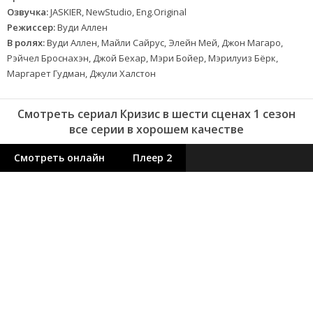
Озвучка:
JASKIER, NewStudio, Eng.Original
Режиссер:
Вуди Аллен
В ролях:
Вуди Аллен, Майли Сайрус, Элейн Мей, Джон Магаро,
Рэйчел Броснахэн, Джой Бехар, Мэри Бойер, Мэрилуиз Бёрк,
Маргарет Гудман, Джули Халстон
Смотреть сериал Кризис в шести сценах 1 сезон
все серии в хорошем качестве
Смотреть онлайн
Плеер 2