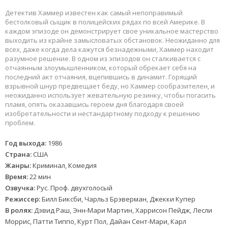
Детектив Хаммер известен как самый непоправимый
бестолковый сыщик в полицейских рядах по всей Америке. В
каждом эпизоде он демонстрирует свое уникальное мастерство
выходить из крайне замысловатых обстановок. Неожиданно для
всех, даже когда дела кажутся безнадежными, Хаммер находит
разумное решение. В одном из эпизодов он сталкивается с
отчаянным злоумышленником, который обрекает себя на
последний акт отчаяния, вцепившись в динамит. Горящий
взрывной шнур предвещает беду, но Хаммер сообразителен, и
неожиданно использует жевательную резинку, чтобы погасить
пламя, опять оказавшись героем дня благодаря своей
изобретательности и нестандартному подходу к решению
проблем.
Год выхода:
1986
Страна:
США
Жанры:
Криминал, Комедия
Время:
22 мин
Озвучка:
Рус. Проф. двухголосый
Режиссер:
Билл Биксби, Чарльз Брэверман, Джекки Купер
В ролях:
Дэвид Раш, Энн-Мари Мартин, Харрисон Пейдж, Лесли
Моррис, Патти Типпо, Курт Пол, Дайан Сент-Мари, Карл