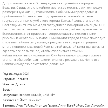
Добро пожаловать в Остенд, один из крупнейших городов
Бельгии. С виду это спокойное место, где местные жители ведут
размеренную жизнь, сталкиваясь с обычными преградами и
проблемами. Но никто не подозревает о сложной системе
государственных служб этого города. Каждый день становится
настоящим испытанием для сотрудников пожарной команды. Они
бесстрашно и отважно ставят спасение людей на первое место.
Естественно, этот приоритет сопровождается постоянными
рисками и жертвами. Аномальный климат города также приводит
к чрезвычайным ситуациям, в результате которых страдает
много невиновных людей. Члены этой дружной команды должны
сделать все возможное, чтобы справиться с такими
неблагоприятными условиями. Они буквально проходят сквозь
огонь, чтобы добиться положительного результата. Но не все
новички выдерживают такое давление.
Год выхода:
2021
Страна:
Бельгия
Жанры:
Драма
Время:
—
Озвучка:
Ultradox, RuDub, Cold Film
Режиссер:
Йост Вейнант
В ролях:
Луис Тэйлп, Лиен де Граве, Линн Ван Ройен, Сэм Лаувейк,