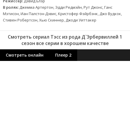
Режиссер:
Дэвид Блэр
В ролях:
Джемма Артертон, Эдди Редмэйн, Рут Джонс, Ганс
Мэтисон, Иан Палстон-Дэвис, Кристофер Фэйрбэнк, Джо Вудкок,
Стивен Робертсон, Хью Скиннер, Джоди Уиттакер
Смотреть сериал Тэсс из рода Д`Эрбервиллей 1
сезон все серии в хорошем качестве
Смотреть онлайн
Плеер 2