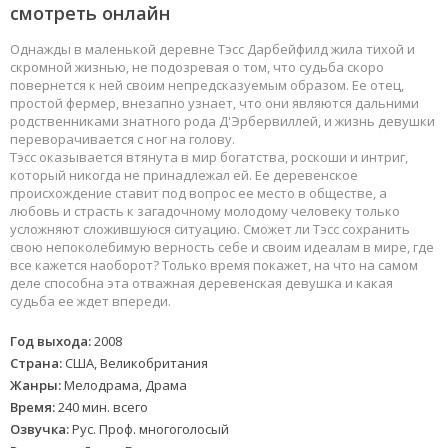
смотреть онлайн
Однажды в маленькой деревне Тэсс Дарбейфилд жила тихой и
скромной жизнью, не подозревая о том, что судьба скоро
повернется к ней своим непредсказуемым образом. Ее отец,
простой фермер, внезапно узнает, что они являются дальними
родственниками знатного рода Д'Эрбервиллей, и жизнь девушки
переворачивается с ног на голову.
Тэсс оказывается втянута в мир богатства, роскоши и интриг,
который никогда не принадлежал ей. Ее деревенское
происхождение ставит под вопрос ее место в обществе, а
любовь и страсть к загадочному молодому человеку только
усложняют сложившуюся ситуацию. Сможет ли Тэсс сохранить
свою непоколебимую верность себе и своим идеалам в мире, где
все кажется наоборот? Только время покажет, на что на самом
деле способна эта отважная деревенская девушка и какая
судьба ее ждет впереди.
Год выхода:
2008
Страна:
США, Великобритания
Жанры:
Мелодрама, Драма
Время:
240 мин. всего
Озвучка:
Рус. Проф. многоголосый