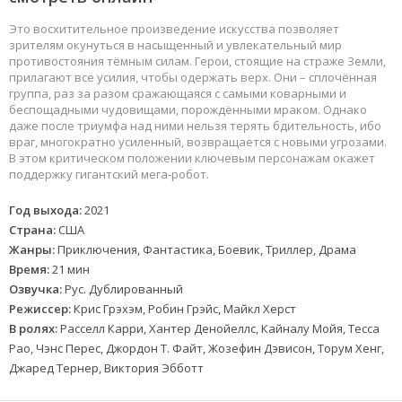
Это восхитительное произведение искусства позволяет
зрителям окунуться в насыщенный и увлекательный мир
противостояния тёмным силам. Герои, стоящие на страже Земли,
прилагают все усилия, чтобы одержать верх. Они – сплочённая
группа, раз за разом сражающаяся с самыми коварными и
беспощадными чудовищами, порождёнными мраком. Однако
даже после триумфа над ними нельзя терять бдительность, ибо
враг, многократно усиленный, возвращается с новыми угрозами.
В этом критическом положении ключевым персонажам окажет
поддержку гигантский мега-робот.
Год выхода:
2021
Страна:
США
Жанры:
Приключения, Фантастика, Боевик, Триллер, Драма
Время:
21 мин
Озвучка:
Рус. Дублированный
Режиссер:
Крис Грэхэм, Робин Грэйс, Майкл Херст
В ролях:
Расселл Карри, Хантер Денойеллс, Кайналу Мойя, Тесса
Рао, Чэнс Перес, Джордон Т. Файт, Жозефин Дэвисон, Торум Хенг,
Джаред Тернер, Виктория Эбботт