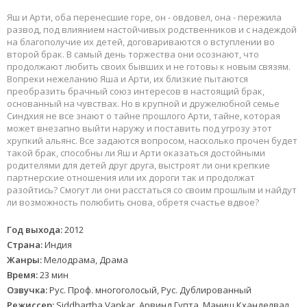
Яш и Арти, оба перенесшие горе, он - овдовел, она - пережила
развод, под влиянием настойчивых родственников и с надеждой
на благополучие их детей, договариваются о вступлении во
второй брак. В самый день торжества они осознают, что
продолжают любить своих бывших и не готовы к новым связям.
Вопреки нежеланию Яша и Арти, их близкие пытаются
преобразить брачный союз интересов в настоящий брак,
основанный на чувствах. Но в крупной и дружелюбной семье
Синдхия не все знают о тайне прошлого Арти, тайне, которая
может внезапно выйти наружу и поставить под угрозу этот
хрупкий альянс. Все задаются вопросом, насколько прочен будет
такой брак, способны ли Яш и Арти оказаться достойными
родителями для детей друг друга, выстроят ли они крепкие
партнерские отношения или их дороги так и продолжат
разойтись? Смогут ли они расстаться со своим прошлым и найдут
ли возможность полюбить снова, обретя счастье вдвое?
Год выхода:
2012
Страна:
Индия
Жанры:
Мелодрама, Драма
Время:
23 мин
Озвучка:
Рус. Проф. многоголосый, Рус. Дублированный
Режиссер:
Siddhartha Vankar, Арвинд Гупта, Маниш Кханделвал