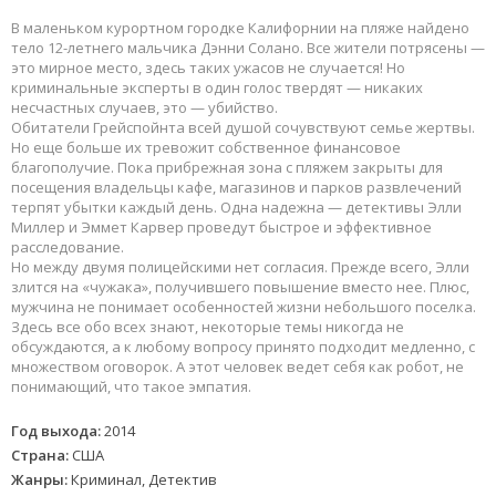
В маленьком курортном городке Калифорнии на пляже найдено
тело 12-летнего мальчика Дэнни Солано. Все жители потрясены —
это мирное место, здесь таких ужасов не случается! Но
криминальные эксперты в один голос твердят — никаких
несчастных случаев, это — убийство.
Обитатели Грейспойнта всей душой сочувствуют семье жертвы.
Но еще больше их тревожит собственное финансовое
благополучие. Пока прибрежная зона с пляжем закрыты для
посещения владельцы кафе, магазинов и парков развлечений
терпят убытки каждый день. Одна надежна — детективы Элли
Миллер и Эммет Карвер проведут быстрое и эффективное
расследование.
Но между двумя полицейскими нет согласия. Прежде всего, Элли
злится на «чужака», получившего повышение вместо нее. Плюс,
мужчина не понимает особенностей жизни небольшого поселка.
Здесь все обо всех знают, некоторые темы никогда не
обсуждаются, а к любому вопросу принято подходит медленно, с
множеством оговорок. А этот человек ведет себя как робот, не
понимающий, что такое эмпатия.
Год выхода:
2014
Страна:
США
Жанры:
Криминал, Детектив