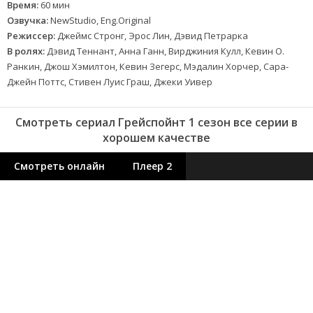
Время:
60 мин
Озвучка:
NewStudio, Eng.Original
Режиссер:
Джеймс Стронг, Эрос Лин, Дэвид Петрарка
В ролях:
Дэвид Теннант, Анна Ганн, Вирджиния Кулл, Кевин О.
Ранкин, Джош Хэмилтон, Кевин Зегерс, Мэдалин Хорчер, Сара-
Джейн Поттс, Стивен Луис Граш, Джеки Уивер
Смотреть сериал Грейспойнт 1 сезон все серии в
хорошем качестве
Смотреть онлайн
Плеер 2