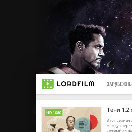
ЗАРУБЕЖНЫ
Тени 1,2
Все
HD 1080
Этот сериал
2019
между сверхд
каждый ее ша