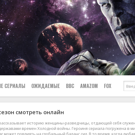
Е СЕРИАЛЫ
ОЖИДАЕМЫЕ
BBC
AMAZOM
FOX
 сезон смотреть онлайн
Ужасы
Комедии
Документальные
 рассказывает историю женщины-разведчицы, отдающей себя служе
Боевики
Военные
ержавами времен Холодной войны. Героиня сериала погружена в ми
г может повлиять на глобальный баланс сил. В то время, когда люба