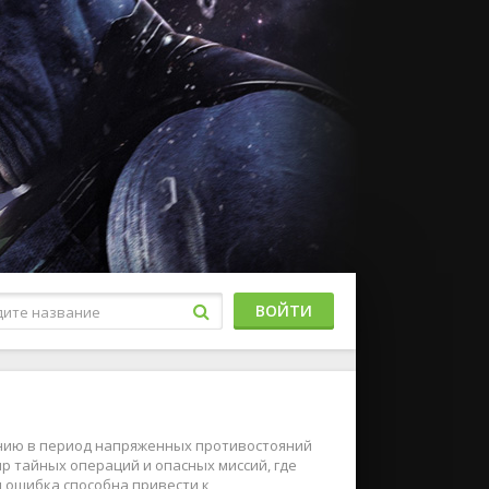
ВОЙТИ
нию в период напряженных противостояний
р тайных операций и опасных миссий, где
я ошибка способна привести к