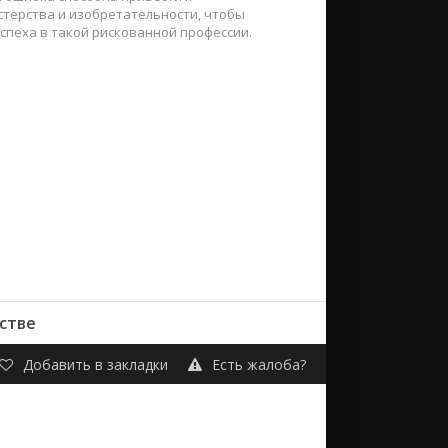
терства и изобретательности, чтобы
спеха в такой рискованной профессии.
естве
Добавить в закладки
Есть жалоба?