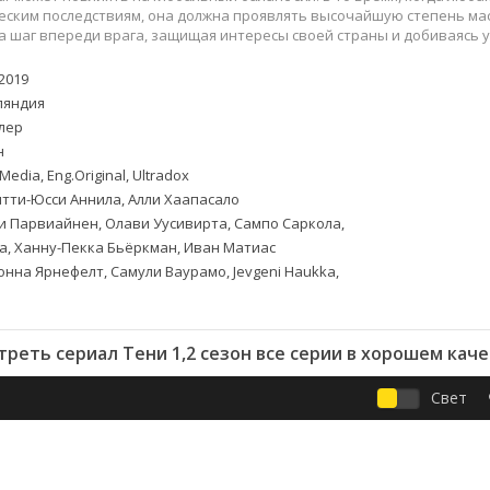
Приключения
Семейные
еским последствиям, она должна проявлять высочайшую степень мас
Детективы
Спортивные
а шаг впереди врага, защищая интересы своей страны и добиваясь у
Драмы
Вестерны
2019
итания
Исторические
Фэнтези
яндия
Криминальные
Netflix
лер
Мелодрамы
HBO
н
ная
Триллеры
Marvel
Media, Eng.Original, Ultradox
тти-Юсси Аннила, Алли Хаапасало
Фантастика
 Парвиайнен, Олави Уусивирта, Сампо Саркола,
а, Ханну-Пекка Бьёркман, Иван Матиас
онна Ярнефелт, Самули Ваурамо, Jevgeni Haukka,
реть сериал Тени 1,2 сезон все серии в хорошем кач
Свет