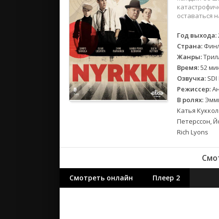
2018
катастрофич
2017
оставаться н
Год выхода:
Великобр
Страна:
Финл
Испания
Жанры:
Трил
Германия
Время:
52 ми
Корея Юж
Озвучка:
SDI 
Режиссер:
Ан
Канада
В ролях:
Эмми
Индия
Катья Куккол
Франция
Петерссон, Й
Rich Lyons
Смот
Смотреть онлайн
Плеер 2