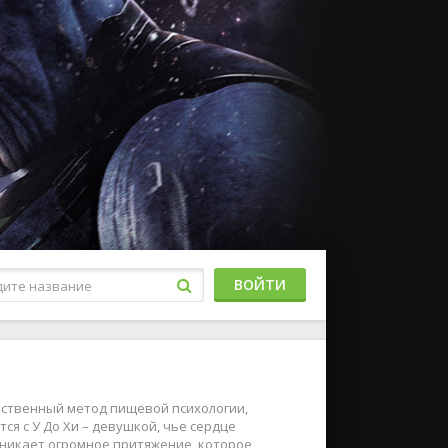
ВОЙТИ
обственный метод пищевой психологии,
я с У До Хи – девушкой, чье сердце
никает огромное притяжение, которое