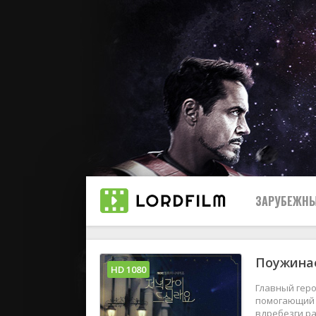
ЗАРУБЕЖНЫ
Поужинае
Все
HD 1080
Главный геро
2019
помогающий л
вдребезги р