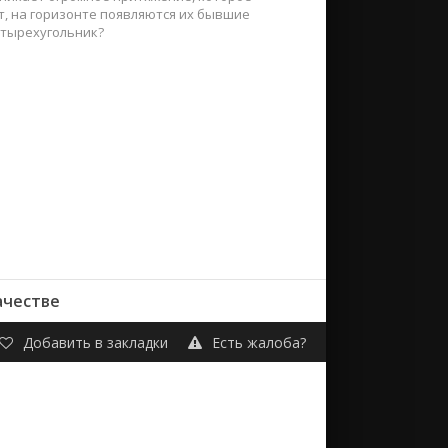
т, на горизонте появляются их бывшие
етырехугольник?
ачестве
Добавить в закладки
Есть жалоба?