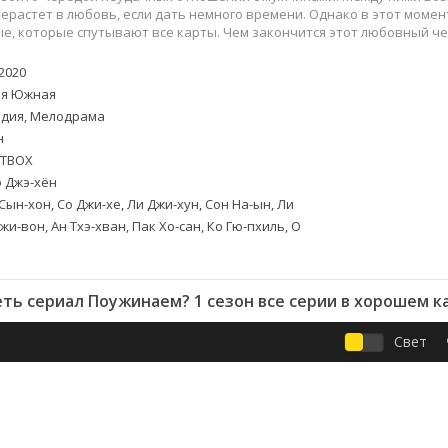
Приключения
Семейные
ерастет в любовь, если дать немного времени. Однако в этот момен
Детективы
Спортивные
е, которые спутывают все карты. Чем закончится этот любовный ч
Драмы
Вестерны
2020
итания
Исторические
Фэнтези
я Южная
Криминальные
Netflix
дия, Мелодрама
Мелодрамы
HBO
н
ная
Триллеры
Marvel
TBOX
 Джэ-хён
Фантастика
Сын-хон, Со Джи-хе, Ли Джи-хун, Сон На-ын, Ли
жи-вон, Ан Тхэ-хван, Пак Хо-сан, Ко Гю-пхиль, О
ть сериал Поужинаем? 1 сезон все серии в хорошем к
Свет