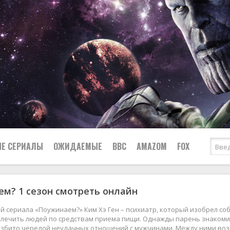
Е СЕРИАЛЫ
ОЖИДАЕМЫЕ
BBC
AMAZOM
FOX
м? 1 сезон смотреть онлайн
Ужасы
Комедии
Документальные
й сериала «Поужинаем?» Ким Хэ Ген – психиатр, который изобрел с
Боевики
Военные
ечить людей по средствам приема пищи. Однажды парень знакомитс
азбито чередой неудачных отношений с мужчинами. Между ними воз