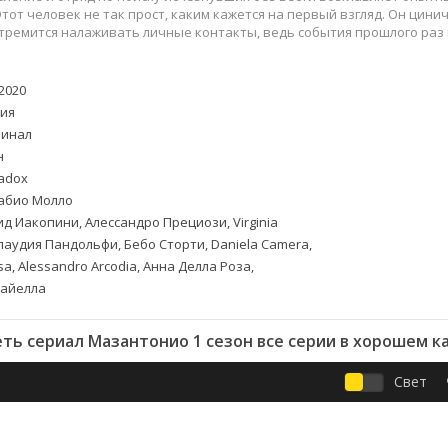
Приключения
Семейные
тот человек не так прост, каким кажется на первый взгляд. Он цини
Детективы
Спортивные
тремится налаживать личные контакты, ведь события прошлого раз 
Драмы
Вестерны
итания
Исторические
Фэнтези
2020
Криминальные
Netflix
ия
Мелодрамы
HBO
инал
н
ная
Триллеры
Marvel
radox
Фантастика
био Молло
д Иакопини, Алессандро Прециози, Virginia
Клаудия Пандольфи, Бебо Сторти, Daniela Camera,
a, Alessandro Arcodia, Анна Делла Роза,
айелла
ть сериал Мазантонио 1 сезон все серии в хорошем к
Свет