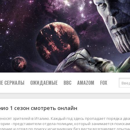
Е СЕРИАЛЫ
ОЖИДАЕМЫЕ
BBC
AMAZOM
FOX
ио 1 сезон смотреть онлайн
Ужасы
Комедии
Документальные
еносят зрителей в Италию. Каждый год здесь пропадает порядка дв
Боевики
Военные
тории - представители отдела полиции, который занимается поискам
ление и отряд по поиску исчезнувших без вести возглавляет опыт