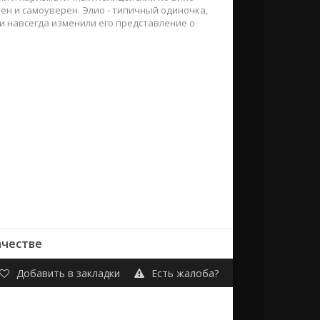
чен и самоуверен. Элио - типичный одиночка,
и навсегда изменили его представление о
ачестве
Добавить в закладки
Есть жалоба?