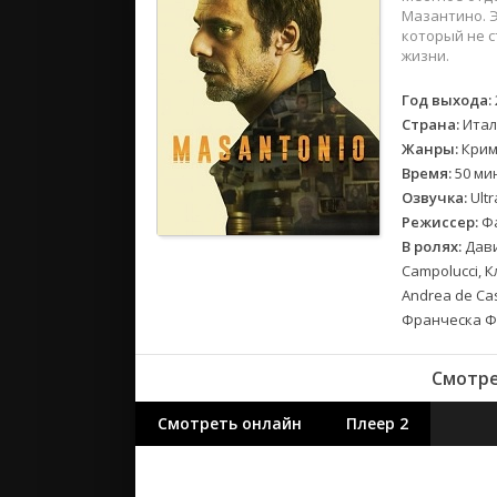
2018
Мазантино. Э
2017
который не с
жизни.
Великобр
Год выхода:
Испания
Страна:
Итал
Германия
Жанры:
Крим
Время:
50 ми
Корея Юж
Озвучка:
Ult
Канада
Режиссер:
Фа
Индия
В ролях:
Дави
Франция
Campolucci, 
Andrea de Cas
Франческа Ф
Смотре
Смотреть онлайн
Плеер 2