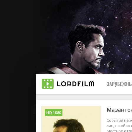
ЗАРУБЕЖНЫ
Мазантон
Все
HD 1080
События пер
2019
лица этой ис
Местное отде