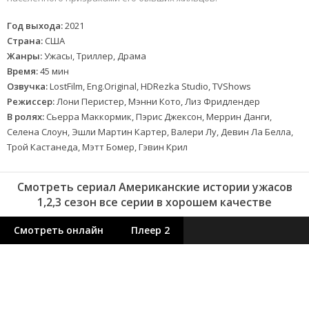
Год выхода:
2021
Страна:
США
Жанры:
Ужасы, Триллер, Драма
Время:
45 мин
Озвучка:
LostFilm, Eng.Original, HDRezka Studio, TVShows
Режиссер:
Лони Перистер, Мэнни Кото, Лиз Фридлендер
В ролях:
Сьерра Маккормик, Пэрис Джексон, Меррин Данги,
Селена Слоун, Эшли Мартин Картер, Валери Лу, Девин Ла Белла,
Трой Кастанеда, Мэтт Бомер, Гэвин Крил
Смотреть сериал Американские истории ужасов
1,2,3 сезон все серии в хорошем качестве
Смотреть онлайн
Плеер 2