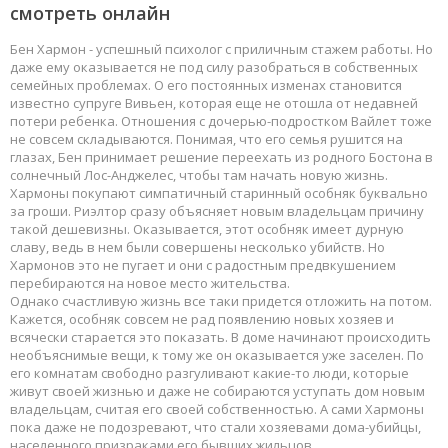
смотреть онлайн
Бен Хармон - успешный психолог с приличным стажем работы. Но
даже ему оказывается не под силу разобраться в собственных
семейных проблемах. О его постоянных изменах становится
известно супруге Вивьен, которая еще не отошла от недавней
потери ребенка. Отношения с дочерью-подростком Вайлет тоже
не совсем складываются. Понимая, что его семья рушится на
глазах, Бен принимает решение переехать из родного Бостона в
солнечный Лос-Анджелес, чтобы там начать новую жизнь.
Хармоны покупают симпатичный старинный особняк буквально
за гроши. Риэлтор сразу объясняет новым владельцам причину
такой дешевизны. Оказывается, этот особняк имеет дурную
славу, ведь в нем были совершены несколько убийств. Но
Хармонов это не пугает и они с радостным предвкушением
перебираются на новое место жительства.
Однако счастливую жизнь все таки придется отложить на потом.
Кажется, особняк совсем не рад появлению новых хозяев и
всячески старается это показать. В доме начинают происходить
необъяснимые вещи, к тому же он оказывается уже заселен. По
его комнатам свободно разгуливают какие-то люди, которые
живут своей жизнью и даже не собираются уступать дом новым
владельцам, считая его своей собственностью. А сами Хармоны
пока даже не подозревают, что стали хозяевами дома-убийцы,
населенного призраками его бывших жильцов.