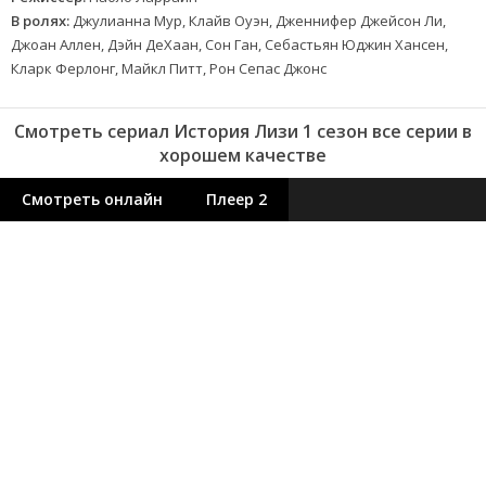
В ролях:
Джулианна Мур, Клайв Оуэн, Дженнифер Джейсон Ли,
Джоан Аллен, Дэйн ДеХаан, Сон Ган, Себастьян Юджин Хансен,
Кларк Ферлонг, Майкл Питт, Рон Сепас Джонс
Смотреть сериал История Лизи 1 сезон все серии в
хорошем качестве
Смотреть онлайн
Плеер 2