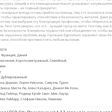
Приключения
Семейные
и угроз. Шериф и его команда решительно указывают злоумышленни
Детективы
Спортивные
ь горожан – их главный приоритет.
пожарные всегда готовы прийти на помощь тем, кто оказался в опас
Драмы
Вестерны
 чтобы гарантировать спокойствие и безопасность жителей. Даже р
итания
Исторические
Фэнтези
оэтому они выбрали эту благородную профессию, чтобы оберегать в
ь Лего Сити уверен, что это – лучший город на свете. Поэтому они
Криминальные
Netflix
ие безопасности. В моменты трудностей они объединяются, чтобы в
Мелодрамы
HBO
е серьезных проблем, ведь горожане бдительно охраняют свою безо
 сила, способная противостоять любым вызовам.
ная
Триллеры
Marvel
Фантастика
2019
 Франция, Дания
лючения, Короткометражный, Семейный,
евик
н
. Дублированный
на Дориан, Лорен Николас, Самуэль Турно
Зиеха, Мисти Ли, Алекс Казарез, Дэниэл Мк Коэн,
ьд Тейлор, Роджер Крэйг Смит, Мик Лауэр,
 Фил ЛаМарр, Стефани Николь Лемелин