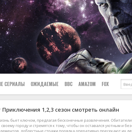
Е СЕРИАЛЫ
ОЖИДАЕМЫЕ
BBC
AMAZOM
FOX
y Приключения 1,2,3 сезон смотреть онлайн
Ужасы
Комедии
Документальные
жизнь бьет ключом, предлагая бесконечные развлечения. Обитатели 
Боевики
Военные
своему городу и стремятся к тому, чтобы он оставался уютным и бе
элементов, доблестные стражи порядка оперативно пресекают их де