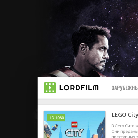
ЗАРУБЕЖНЫ
LEGO Cit
Все
HD 1080
В Лего Сити 
2019
Они преданы 
преступных 