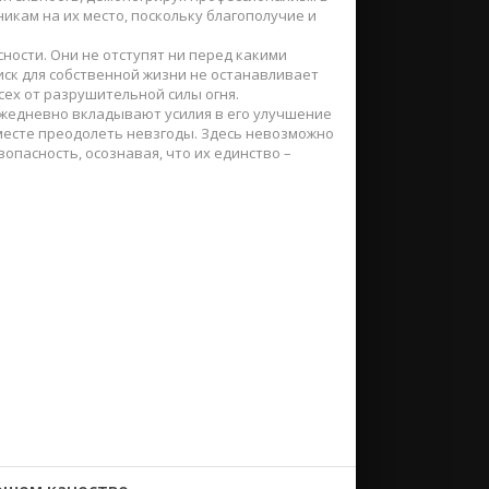
кам на их место, поскольку благополучие и
ности. Они не отступят ни перед какими
иск для собственной жизни не останавливает
сех от разрушительной силы огня.
 ежедневно вкладывают усилия в его улучшение
месте преодолеть невзгоды. Здесь невозможно
пасность, осознавая, что их единство –