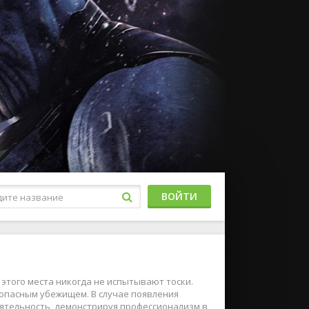
ВОЙТИ
этого места никогда не испытывают тоски.
зопасным убежищем. В случае появления
ятельность, демонстрируя профессионализм в