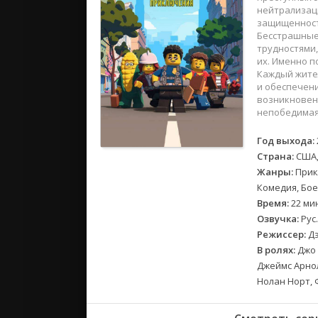
2018
нейтрализаци
2017
защищенност
Бесстрашные 
трудностями,
Великобр
их. Именно п
Каждый жител
Испания
и обеспечен
Германия
возникновени
непобедимая
Корея Юж
Канада
Год выхода:
Индия
Страна:
США,
Франция
Жанры:
Прик
Комедия, Бо
Время:
22 ми
Озвучка:
Рус
Режиссер:
Дэ
В ролях:
Джо 
Джеймс Арнол
Нолан Норт,