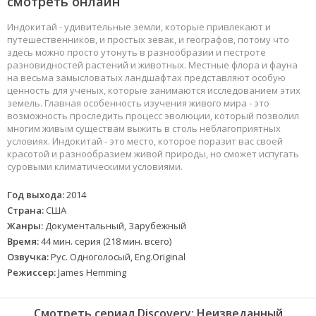
смотреть онлайн
Индокитай - удивительные земли, которые привлекают и
путешественников, и простых зевак, и географов, потому что
здесь можно просто утонуть в разнообразии и пестроте
разновидностей растений и животных. Местные флора и фауна
на весьма замысловатых ландшафтах представляют особую
ценность для ученых, которые занимаются исследованием этих
земель. Главная особенность изучения живого мира - это
возможность проследить процесс эволюции, который позволил
многим живым существам выжить в столь неблагоприятных
условиях. Индокитай - это место, которое поразит вас своей
красотой и разнообразием живой природы, но сможет испугать
суровыми климатическими условиями.
Год выхода:
2014
Страна:
США
Жанры:
Документальный, Зарубежный
Время:
44 мин. серия (218 мин. всего)
Озвучка:
Рус. Одноголосый, Eng.Original
Режиссер:
James Hemming
Смотреть сериал Discovery: Неизведанный