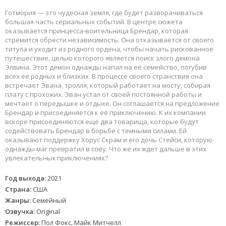
Готмория — это чудесная земля, где будет разворачиваться
большая часть сериальных событий. В центре сюжета
оказывается принцесса-воительница Брендар, которая
стремится обрести независимость. Она отказывается от своего
титула и уходит из родного ордена, чтобы начать рискованное
путешествие, целью которого является поиск злого демона
Элвина. Этот демон однажды напал на её семейство, погубив
всех её родных и близких. В процессе своего странствия она
встречает Эвана, тролля, который работает на мосту, собирая
плату с прохожих. Эван устал от своей постоянной работы и
мечтает о передышке и отдыхе. Он соглашается на предложение
Брендар и присоединяется к её приключению. К их компании
вскоре присоединяются ещё два товарища, которые будут
содействовать Брендар в борьбе с темными силами. Ей
оказывают поддержку Хорус Скрам и его дочь Стейси, которую
однажды маг превратил в сову. Что же их ждет дальше в этих
увлекательных приключениях?
Год выхода:
2021
Страна:
США
Жанры:
Семейный
Озвучка:
Original
Режиссер:
Пол Фокс, Майк Митчелл