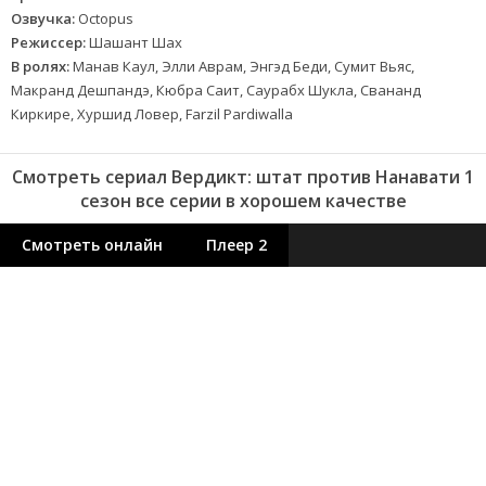
Озвучка:
Octopus
Режиссер:
Шашант Шах
В ролях:
Манав Каул, Элли Аврам, Энгэд Беди, Сумит Вьяс,
Макранд Дешпандэ, Кюбра Саит, Саурабх Шукла, Свананд
Киркире, Хуршид Ловер, Farzil Pardiwalla
Смотреть сериал Вердикт: штат против Нанавати 1
сезон все серии в хорошем качестве
Смотреть онлайн
Плеер 2