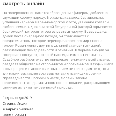
смотреть онлайн
На поверхности он кажется образцовым офицером, доблестно
служащим своему народу. Его жизнь, казалось бы, идеальна:
успешная карьера в военно-морском флоте, уважение коллег и
любовь семьи. Однако за этой безупречной фасадой скрывается
буря эмоций, которая готова вырваться наружу. Возвращаясь
домой после очередного похода, он сталкивается с
предательством, которое переворачивает его мир с ног на
голову. Роман жены с другим мужчиной становится искрой,
разжигающей пожар ревности и отчаяния. В порыве эмоций он
совершает поступок, который навсегда изменит его жизнь.
Судебное разбирательство привлекает внимание всей страны,
разделяя общество на сторонников и противников. Каждый шаг в
этом процессе становится испытанием не только для него, но и
для нации, заставляя всех задуматься о границах морали и
справедливости. Вопросы о чести, любви и законе
переплетаются в драматичном повествовании, раскрывающем
сложные аспекты человеческой природы.
Год выхода:
2019
Страна:
Индия
Жанры:
Криминал
Время:
20 мин