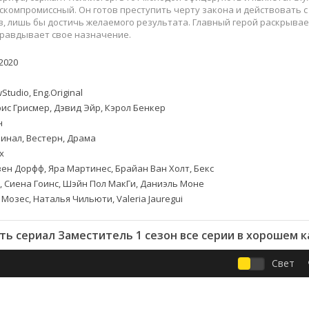
Приключения
Семейные
скомпромиссный. Он готов преступить черту закона и действовать 
Детективы
Спортивные
, лишь бы достичь желаемого результата. Главный герой раскрывает
правдывает свое назначение.
Драмы
Вестерны
итания
Исторические
Фэнтези
2020
Криминальные
Netflix
Мелодрамы
HBO
tudio, Eng.Original
ис Грисмер, Дэвид Эйр, Кэрол Бенкер
ная
Триллеры
Marvel
н
Фантастика
инал, Вестерн, Драма
x
ен Дорфф, Яра Мартинес, Брайан Ван Холт, Бекс
, Сиена Гоинс, Шэйн Пол МакГи, Даниэль Моне
 Мозес, Наталья Чильюти, Valeria Jauregui
ь сериал Заместитель 1 сезон все серии в хорошем 
Свет