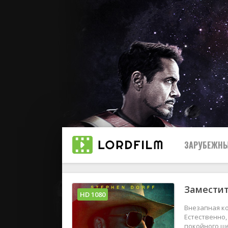
ЗАРУБЕЖНЫ
Заместит
Все
HD 1080
Внезапная ко
2019
Естественно,
покойного ше