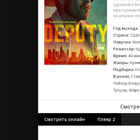
2018
суровый и бе
2017
преступников
он вполне о
Великобр
Год выхода:
Испания
Страна:
США
Германия
Озвучка:
NewS
Режиссер:
Кр
Корея Юж
Время:
44 ми
Канада
Жанры:
Крим
Индия
Подборка:
Fo
Франция
В ролях:
Стив
Тейлор-Клаус
Троуэр, Марк
Смотрет
Смотреть онлайн
Плеер 2