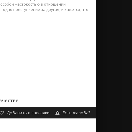
с особой жестокостью в отношении
 одно преступление за другим, и кажется, что
качестве
Добавить в закладки
Есть жалоба?