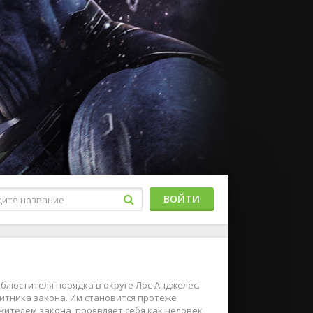
ВОЙТИ
блюстителя порядка в округе Лос-Анджелес.
щитника закона. Им становится протеже
жителем закона, проявляет себя как человек