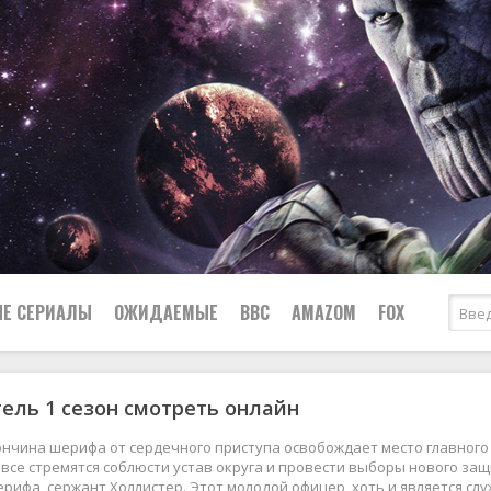
Е СЕРИАЛЫ
ОЖИДАЕМЫЕ
BBC
AMAZOM
FOX
ель 1 сезон смотреть онлайн
Ужасы
Комедии
Документальные
нчина шерифа от сердечного приступа освобождает место главного 
Боевики
Военные
 все стремятся соблюсти устав округа и провести выборы нового за
рифа, сержант Холлистер. Этот молодой офицер, хоть и является слу