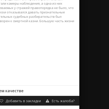
али камеры наблюдения, а одна из них
ваемых у стражей правопорядка не было, что
чески отказывался давать признательные
ительных судебных разбирательств был
оворен к смертной казни. Большую часть жизни
ем качестве
Добавить в закладки
Есть жалоба?