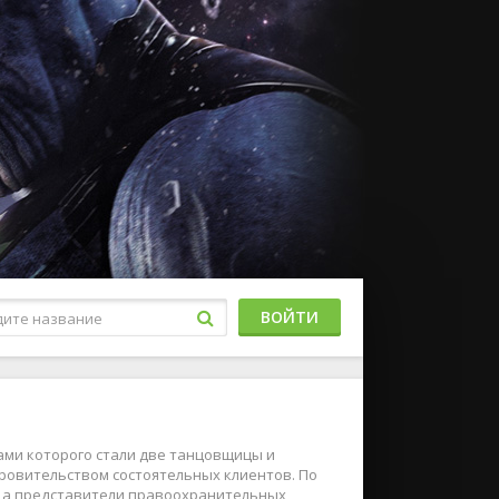
ВОЙТИ
ами которого стали две танцовщицы и
ровительством состоятельных клиентов. По
, а представители правоохранительных