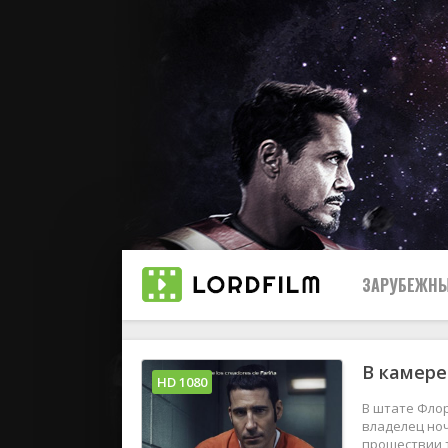
ЗАРУБЕЖНЫ
В камере
Все
HD 1080
В штате Флор
2019
владелец но
прошествии 