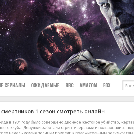
Е СЕРИАЛЫ
ОЖИДАЕМЫЕ
BBC
AMAZOM
FOX
 смертников 1 сезон смотреть онлайн
Ужасы
Комедии
Документальные
ида в 1984 году было совершено двойное жестокое убийство, жертв
Боевики
Военные
чного клуба. Девушки работали стриптизершами и пользовались пок
трех недель усилия полиции привели к положительным результатам