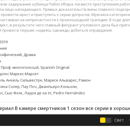
Приключения
Семейные
ели задержание кубинца Пабло Ибара. На месте преступления работ
Детективы
Спортивные
ла лицо нападающего. Прямых доказательств вины главного подозре
провести арест и приступить к серии допросов. Мужчина категори
Драмы
Вестерны
настаивал на непричастности к произошедшей трагедии. В ходе дл
итания
Исторические
Фэнтези
икт, в результате чего главный фигурант уголовного дела был приг
 провел в тюрьме, надеясь однажды добиться оправдания.
Криминальные
Netflix
Мелодрамы
HBO
2019
ная
Триллеры
Marvel
ния
Фантастика
рафический, Драма
н
 Проф. многоголосый, Spanish Original
рлос Маркес-Марсет
ль Анхель Сильвестре, Марисе Альварес, Рамон
тина Солер, Пау Поч, Джанпьеро Коньоли,
с, Сью Флэк, Лаура де ла Ус, Pedro Hernández
ериал В камере смертников 1 сезон все серии в хорош
Свет