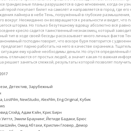
Приключения
Семейные
все грандиозные планы разрушаются в одно мгновение, когда он узн
Детективы
Спортивные
 герой покупает билет на самолёт и направляется в город, где его
ждения лайнера в небе Тень, погружённый в глубокие размышления,
Драмы
Вестерны
о вокруг. Неожиданно он возвращается к реальности и видит, что 
итания
Исторические
Фэнтези
егося шторма. Но только безутешному вдовцу абсолютно всё равно, 
оседнее кресло садится таинственный незнакомец, который заводит
Криминальные
Netflix
ый тип в ходе своей беседы рассказывает много личных фактов Тени
Мелодрамы
HBO
нонимный господин говорит, что вскоре буря повторится с удвоенно
 предлагает парню работать на него в качестве охранника. Тщатель
ная
Триллеры
Marvel
ситуации ему крайне необходимы деньги. Но спустя определённый п
Фантастика
ень отличаются от простых людей, а значит какая-то важная инфор
а решает заняться слежкой, результаты которой позволят получит
2017
ези, Детектив, Зарубежный
н
, LostFilm, NewStudio, AlexFilm, Eng.Original, Кубик
ows
вид Слэйд, Адам Кэйн, Крис Бирн
 Уиттл, Эмили Браунинг, Йетиде Бадаки, Брюс
МакШейн, Омид Абтахи, Криспин Гловер, Демор