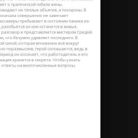
аёт о трагической гибели жены.
 ожидают не тёплые объятия, а похороны. В
 сначала совершенно не замечает
пассажиры пребывают в состоянии паники из-
разобьётся он или останется в живых.
 разговор и представляется мистером Средой.
, что безумно удивляет последнего. В
й силой, которая мгновенно всё вокруг
но поразмыслив, герой соглашается, ведь в
ериод он осознаёт, что работодатель и его
мация хранится в секрете. Чтобы узнать
ь ответы на многочисленные вопросы.