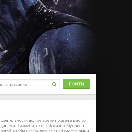
ВОЙТИ
 деятельности долгое время провёл в местах
рдинально изменить способ жизни. Мужчина
ругой, чтобы наслаждаться с ней счастливыми