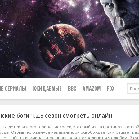
Е СЕРИАЛЫ
ОЖИДАЕМЫЕ
BBC
AMAZOM
FOX
ские боги 1,2,3 сезон смотреть онлайн
Ужасы
Комедии
Документальные
ета детективного сериала человек, который из-за противозаконной
Боевики
Военные
боды. Отбыв положенное наказание, он освобождается и решает ка
ает забыть криминальное прошлое и воссоединиться с любимой суп