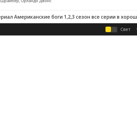
о Шрайбер, Орландо Джонс
риал Американские боги 1,2,3 сезон все серии в хоро
Свет