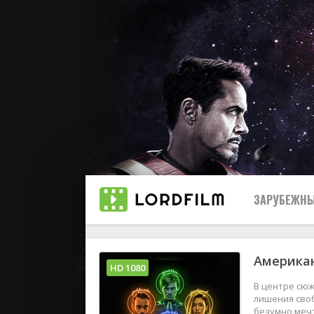
ЗАРУБЕЖНЫ
Американ
Все
HD 1080
В центре сюж
2019
лишения сво
безумно мечт