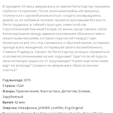
В середине XX века американка по имени Пегги Картер пережила
глубокое потрясение. После окончания войны ей пришлось
столкнуться с суровой реальностью: солдаты возвращались
домой, но её любимый человек числился пропавшим без вести.
Пегги трудилась в тайной структуре, известной как
Стратегический Научный Резерв. Её жизнь представляла собой
балансирование между административными обязанностями и
секретными миссиями, которые поручал ей Говард Старк.
Несмотря на всё это, она стремилась к обычной жизни, оставаясь
прежде всего женщиной, потерявшей своего возлюбленного,
Стивена Роджерса. Сможет ли Пегги Картер успешно справляться
со всеми возложенными на неё задачами? Удастся ли ей скрыть
свою истинную сущность от окружающих? Какие ещё испытания
ждут её впереди? Суждено ли американке обрести личное
счастье?
Год выхода:
2015
Страна:
США
Жанры:
Приключения, Фантастика, Детектив, Боевик,
Зарубежный
Время:
42 мин
Озвучка:
Невафильм, JASKIER, LostFilm, Eng.Original