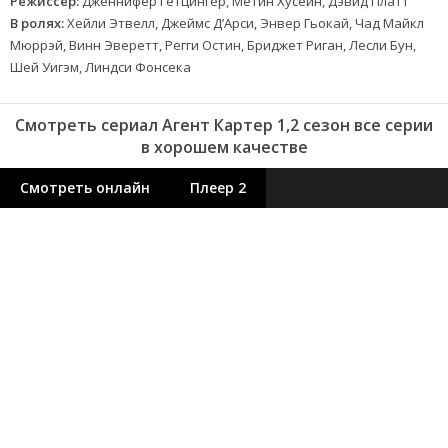
Режиссер:
Дженнифер Гетцингер, Метин Хусейн, Дэвид Платт
В ролях:
Хейли Этвелл, Джеймс Д’Арси, Энвер Гьокай, Чад Майкл
Мюррэй, Винн Эверетт, Регги Остин, Бриджет Риган, Лесли Бун,
Шей Уигэм, Линдси Фонсека
Смотреть сериал Агент Картер 1,2 сезон все серии
в хорошем качестве
Смотреть онлайн
Плеер 2