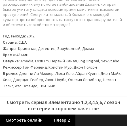
расследованиях ему помогает амбициозная Джоанн, которая
быстро учится у сыщика основам криминалистики и психологии
преступлений. Смогут ли гениальный Холмс и его молодой
куратор противоборствовать натиску сотен правонарушителей
и обеспечить спокойствие в городе?
Год выхода:
2012
Страна:
США
Жанры:
Криминал, Детектив, Зарубежный, Драма
Время:
43 мин
Озвучка:
Amedia, LostFilm, Первый Канал, Eng.Original, NewStudio
Режиссер:
Гай Ферленд, Кристин Мур, Джон Полсон
В ролях:
Джонни Ли Миллер, Люси Лью, Айдан Куинн, Джон Майкл
Хилл, Джордан Гелбер, Джон Ноубл, Офелия Ловибонд, Нелсан
Эллис, Ато Эссандо, Тим Гини
Смотреть сериал Элементарно 1,2,3,4,5,6,7 сезон
все серии в хорошем качестве
Смотреть онлайн
Плеер 2