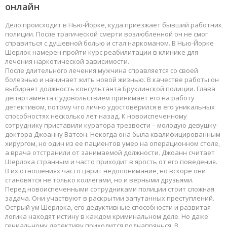
онлайн
Дело происходит в Нью-Йорке, куда приезжает бывший работник
полиции. После трагической смерти возлюбленной он не смог
справиться с душевной болью и стал наркоманом. В Нью-Йорке
Шерлок намерен пройти курс реабилитации в клинике для
лечения наркотической зависимости.
После длительного лечения мужчина справляется со своей
болезнью и начинает жить новой жизнью. В качестве работы он
выбирает должность консультанта Бруклинской полиции. Глава
департамента с удовольствием принимает его на работу
детективом, потому что лично удостоверился в его уникальных
способностях несколько лет назад. К новоиспеченному
сотруднику приставили куратора трезвости – молодую девушку-
доктора Джоанну Ватсон. Некогда она была квалифицированным
хирургом, но один из ее пациентов умер на операционном столе,
а врача отстранили от занимаемой должности. Джоанн считает
Шерлока странным и часто приходит в ярость от его поведения.
В их отношениях часто царит недопонимание, но вскоре они
становятся не только коллегами, но и верными друзьями.
Перед новоиспеченными сотрудниками полиции стоит сложная
задача. Они участвуют в раскрытии запутанных преступлений.
Острый ум Шерлока, его дедуктивные способности и развитая
логика находят истину в каждом криминальном деле. Но даже
гениальному детективу приходится поднапрячься. В