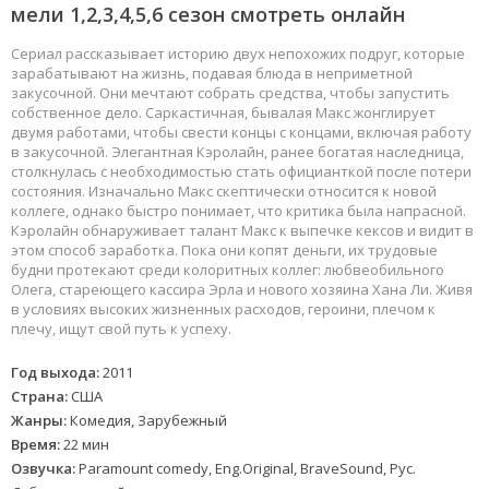
мели 1,2,3,4,5,6 сезон смотреть онлайн
Сериал рассказывает историю двух непохожих подруг, которые
зарабатывают на жизнь, подавая блюда в неприметной
закусочной. Они мечтают собрать средства, чтобы запустить
собственное дело. Саркастичная, бывалая Макс жонглирует
двумя работами, чтобы свести концы с концами, включая работу
в закусочной. Элегантная Кэролайн, ранее богатая наследница,
столкнулась с необходимостью стать официанткой после потери
состояния. Изначально Макс скептически относится к новой
коллеге, однако быстро понимает, что критика была напрасной.
Кэролайн обнаруживает талант Макс к выпечке кексов и видит в
этом способ заработка. Пока они копят деньги, их трудовые
будни протекают среди колоритных коллег: любвеобильного
Олега, стареющего кассира Эрла и нового хозяина Хана Ли. Живя
в условиях высоких жизненных расходов, героини, плечом к
плечу, ищут свой путь к успеху.
Год выхода:
2011
Страна:
США
Жанры:
Комедия, Зарубежный
Время:
22 мин
Озвучка:
Paramount comedy, Eng.Original, BraveSound, Рус.