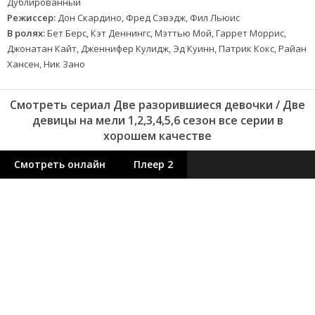
Дублированный
Режиссер:
Дон Скардино, Фред Сэвэдж, Фил Льюис
В ролях:
Бет Берс, Кэт Деннингс, Мэттью Мой, Гаррет Моррис,
Джонатан Кайт, Дженнифер Кулидж, Эд Куинн, Патрик Кокс, Райан
Хансен, Ник Зано
Смотреть сериал Две разорившиеся девочки / Две
девицы на мели 1,2,3,4,5,6 сезон все серии в
хорошем качестве
Смотреть онлайн
Плеер 2