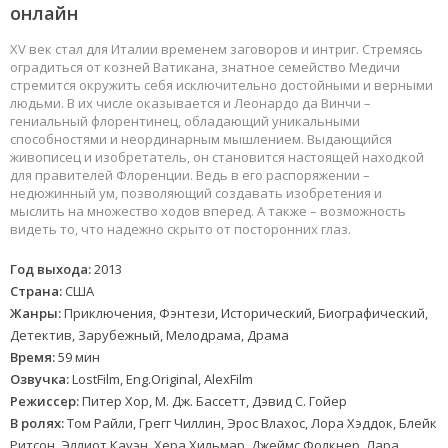
онлайн
XV век стал для Италии временем заговоров и интриг. Стремясь
оградиться от козней Ватикана, знатное семейство Медичи
стремится окружить себя исключительно достойными и верными
людьми. В их числе оказывается и Леонардо да Винчи –
гениальный флорентинец, обладающий уникальными
способностями и неординарным мышлением. Выдающийся
живописец и изобретатель, он становится настоящей находкой
для правителей Флоренции. Ведь в его распоряжении –
недюжинный ум, позволяющий создавать изобретения и
мыслить на множество ходов вперед. А также – возможность
видеть то, что надежно скрыто от посторонних глаз.
Год выхода:
2013
Страна:
США
Жанры:
Приключения, Фэнтези, Исторический, Биографический,
Детектив, Зарубежный, Мелодрама, Драма
Время:
59 мин
Озвучка:
LostFilm, Eng.Original, AlexFilm
Режиссер:
Питер Хор, М. Дж. Бассетт, Дэвид С. Гойер
В ролях:
Том Райли, Грегг Чиллин, Эрос Влахос, Лора Хэддок, Блейк
Ритсон, Эллиот Кауэн, Хера Хильмар, Джеймс Фолкнер, Лара