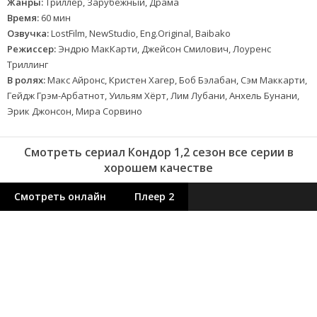
Жанры:
Триллер, Зарубежный, Драма
Время:
60 мин
Озвучка:
LostFilm, NewStudio, Eng.Original, Baibako
Режиссер:
Эндрю МакКарти, Джейсон Смилович, Лоуренс
Триллинг
В ролях:
Макс Айронс, Кристен Хагер, Боб Бэлабан, Сэм Маккарти,
Гейдж Грэм-Арбатнот, Уильям Хёрт, Лим Лубани, Анхель Бунани,
Эрик Джонсон, Мира Сорвино
Смотреть сериал Кондор 1,2 сезон все серии в
хорошем качестве
Смотреть онлайн
Плеер 2