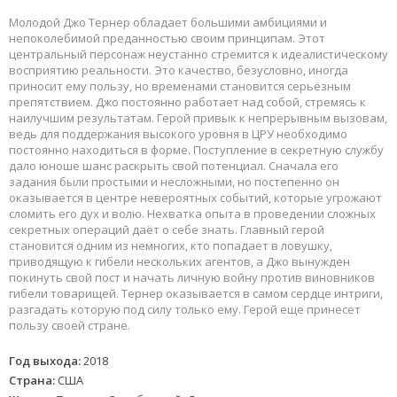
Молодой Джо Тернер обладает большими амбициями и
непоколебимой преданностью своим принципам. Этот
центральный персонаж неустанно стремится к идеалистическому
восприятию реальности. Это качество, безусловно, иногда
приносит ему пользу, но временами становится серьёзным
препятствием. Джо постоянно работает над собой, стремясь к
наилучшим результатам. Герой привык к непрерывным вызовам,
ведь для поддержания высокого уровня в ЦРУ необходимо
постоянно находиться в форме. Поступление в секретную службу
дало юноше шанс раскрыть свой потенциал. Сначала его
задания были простыми и несложными, но постепенно он
оказывается в центре невероятных событий, которые угрожают
сломить его дух и волю. Нехватка опыта в проведении сложных
секретных операций даёт о себе знать. Главный герой
становится одним из немногих, кто попадает в ловушку,
приводящую к гибели нескольких агентов, а Джо вынужден
покинуть свой пост и начать личную войну против виновников
гибели товарищей. Тернер оказывается в самом сердце интриги,
разгадать которую под силу только ему. Герой еще принесет
пользу своей стране.
Год выхода:
2018
Страна:
США