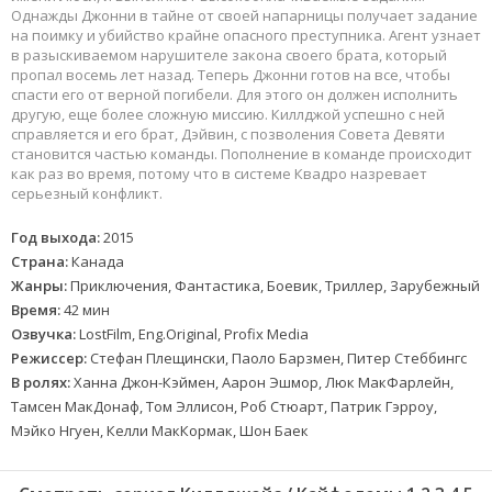
Однажды Джонни в тайне от своей напарницы получает задание
на поимку и убийство крайне опасного преступника. Агент узнает
в разыскиваемом нарушителе закона своего брата, который
пропал восемь лет назад. Теперь Джонни готов на все, чтобы
спасти его от верной погибели. Для этого он должен исполнить
другую, еще более сложную миссию. Киллджой успешно с ней
справляется и его брат, Дэйвин, с позволения Совета Девяти
становится частью команды. Пополнение в команде происходит
как раз во время, потому что в системе Квадро назревает
серьезный конфликт.
Год выхода:
2015
Страна:
Канада
Жанры:
Приключения, Фантастика, Боевик, Триллер, Зарубежный
Время:
42 мин
Озвучка:
LostFilm, Eng.Original, Profix Media
Режиссер:
Стефан Плещински, Паоло Барзмен, Питер Стеббингс
В ролях:
Ханна Джон-Кэймен, Аарон Эшмор, Люк МакФарлейн,
Тамсен МакДонаф, Том Эллисон, Роб Стюарт, Патрик Гэрроу,
Мэйко Нгуен, Келли МакКормак, Шон Баек