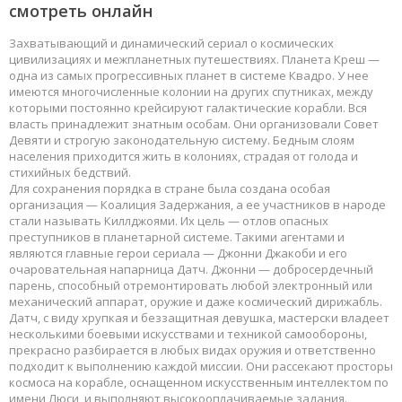
смотреть онлайн
Захватывающий и динамический сериал о космических
цивилизациях и межпланетных путешествиях. Планета Креш —
одна из самых прогрессивных планет в системе Квадро. У нее
имеются многочисленные колонии на других спутниках, между
которыми постоянно крейсируют галактические корабли. Вся
власть принадлежит знатным особам. Они организовали Совет
Девяти и строгую законодательную систему. Бедным слоям
населения приходится жить в колониях, страдая от голода и
стихийных бедствий.
Для сохранения порядка в стране была создана особая
организация — Коалиция Задержания, а ее участников в народе
стали называть Киллджоями. Их цель — отлов опасных
преступников в планетарной системе. Такими агентами и
являются главные герои сериала — Джонни Джакоби и его
очаровательная напарница Датч. Джонни — добросердечный
парень, способный отремонтировать любой электронный или
механический аппарат, оружие и даже космический дирижабль.
Датч, с виду хрупкая и беззащитная девушка, мастерски владеет
несколькими боевыми искусствами и техникой самообороны,
прекрасно разбирается в любых видах оружия и ответственно
подходит к выполнению каждой миссии. Они рассекают просторы
космоса на корабле, оснащенном искусственным интеллектом по
имени Люси, и выполняют высокооплачиваемые задания.