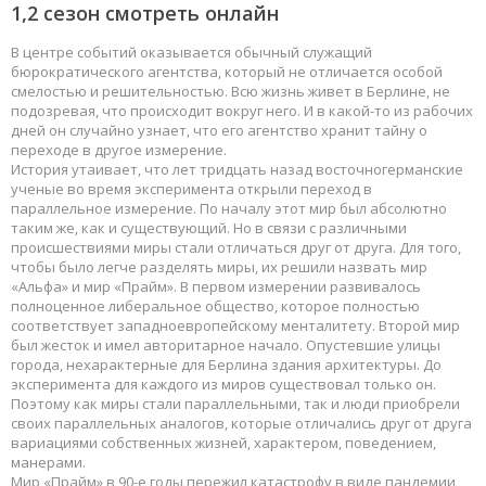
1,2 сезон смотреть онлайн
В центре событий оказывается обычный служащий
бюрократического агентства, который не отличается особой
смелостью и решительностью. Всю жизнь живет в Берлине, не
подозревая, что происходит вокруг него. И в какой-то из рабочих
дней он случайно узнает, что его агентство хранит тайну о
переходе в другое измерение.
История утаивает, что лет тридцать назад восточногерманские
ученые во время эксперимента открыли переход в
параллельное измерение. По началу этот мир был абсолютно
таким же, как и существующий. Но в связи с различными
происшествиями миры стали отличаться друг от друга. Для того,
чтобы было легче разделять миры, их решили назвать мир
«Альфа» и мир «Прайм». В первом измерении развивалось
полноценное либеральное общество, которое полностью
соответствует западноевропейскому менталитету. Второй мир
был жесток и имел авторитарное начало. Опустевшие улицы
города, нехарактерные для Берлина здания архитектуры. До
эксперимента для каждого из миров существовал только он.
Поэтому как миры стали параллельными, так и люди приобрели
своих параллельных аналогов, которые отличались друг от друга
вариациями собственных жизней, характером, поведением,
манерами.
Мир «Прайм» в 90-е годы пережил катастрофу в виде пандемии