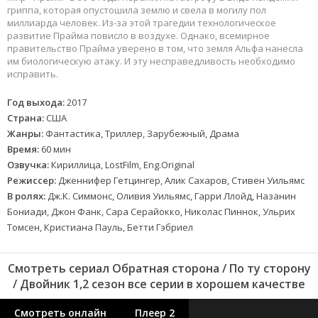
гриппа, которая опустошила землю и свела в могилу пол
миллиарда человек. Из-за этой трагедии технологическое
развитие Прайма повисло в воздухе. Однако, всемирное
правительство Прайма уверено в том, что земля Альфа нанесла
им биологическую атаку. И эту несправедливость необходимо
исправить.
Год выхода:
2017
Страна:
США
Жанры:
Фантастика, Триллер, Зарубежный, Драма
Время:
60 мин
Озвучка:
Кириллица, LostFilm, Eng.Original
Режиссер:
Дженнифер Гетцингер, Алик Сахаров, Стивен Уильямс
В ролях:
Дж.К. Симмонс, Оливия Уильямс, Гарри Ллойд, Назанин
Бониади, Джон Фанк, Сара Серайокко, Николас Пиннок, Ульрих
Томсен, Кристиана Пауль, Бетти Гэбриел
Смотреть сериал Обратная сторона / По ту сторону
/ Двойник 1,2 сезон все серии в хорошем качестве
Смотреть онлайн
Плеер 2