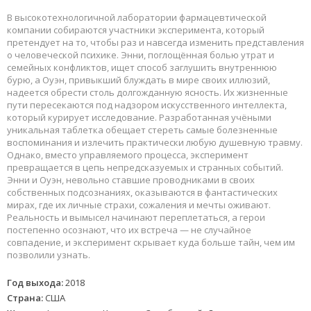
В высокотехнологичной лаборатории фармацевтической
компании собираются участники эксперимента, который
претендует на то, чтобы раз и навсегда изменить представления
о человеческой психике. Энни, поглощённая болью утрат и
семейных конфликтов, ищет способ заглушить внутреннюю
бурю, а Оуэн, привыкший блуждать в мире своих иллюзий,
надеется обрести столь долгожданную ясность. Их жизненные
пути пересекаются под надзором искусственного интеллекта,
который курирует исследование. Разработанная учёными
уникальная таблетка обещает стереть самые болезненные
воспоминания и излечить практически любую душевную травму.
Однако, вместо управляемого процесса, эксперимент
превращается в цепь непредсказуемых и странных событий.
Энни и Оуэн, невольно ставшие проводниками в своих
собственных подсознаниях, оказываются в фантастических
мирах, где их личные страхи, сожаления и мечты оживают.
Реальность и вымысел начинают переплетаться, а герои
постепенно осознают, что их встреча — не случайное
совпадение, и эксперимент скрывает куда больше тайн, чем им
позволили узнать.
Год выхода:
2018
Страна:
США