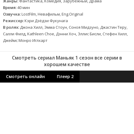
Жанры:
Фантастика, Комедия, Зарубежный, Драма
Время:
40 мин
Озвучка:
LostFilm, Невафильм, Eng.Original
Режиссер:
Кэри Дзёдзи Фукунага
В ролях:
Джона Хилл, Эмма Стоун, Соноя Мидзуно, Джастин Теру,
Салли Филд, Kathleen Choe, Дэнни Хоч, Эллис Бисли, Стефен Хилл,
Джеймс Монро Иглхарт
Смотреть сериал Маньяк 1 сезон все серии в
хорошем качестве
Смотреть онлайн
Плеер 2