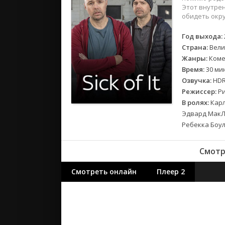
2018
Этот внутрен
2017
обидеть окру
Год выхода:
Великобр
Страна:
Вели
Испания
Жанры:
Коме
Германия
Время:
30 ми
Корея Юж
Озвучка:
HDRe
Режиссер:
Ри
Канада
В ролях:
Карл
Индия
Эдвард МакЛи
Франция
Ребекка Боул
Смотр
Смотреть онлайн
Плеер 2