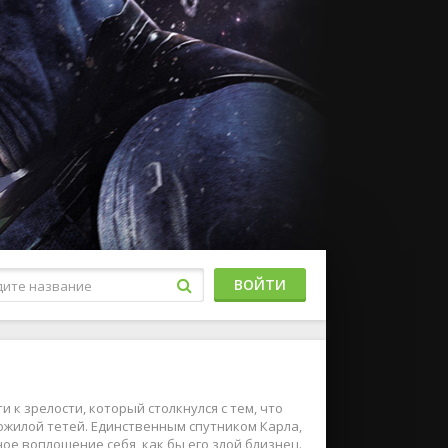
ВОЙТИ
к зрелости, который столкнулся с тем, что
ожилой тетей. Единственным спутником Карла,
е воплощение себя, как бы его злой близнец.