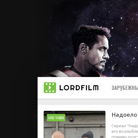
ЗАРУБЕЖНЫ
Надоело 
Все
HD 1080
Сериал "Надо
2019
его возлюбле
помимо родст