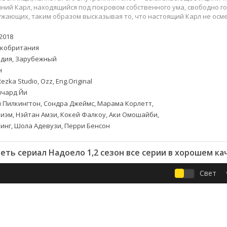
Приключения
Семейные
ний Карл, находящийся под покровом собственного ума, свободно гов
Детективы
Спортивные
жающих, таким образом высказывая то, что настоящий Карл не осме
Драмы
Вестерны
2018
итания
Исторические
Фэнтези
кобритания
Криминальные
Netflix
дия, Зарубежный
Мелодрамы
HBO
н
ная
Триллеры
Marvel
zka Studio, Ozz, Eng.Original
чард Йи
Фантастика
 Пилкингтон, Сондра Джеймс, Марама Корлетт,
эм, Нэйтан Амзи, Кокей Фалкоу, Аки Омошайби,
инг, Шола Адевузи, Перри Бенсон
еть сериал Надоело 1,2 сезон все серии в хорошем ка
Свет