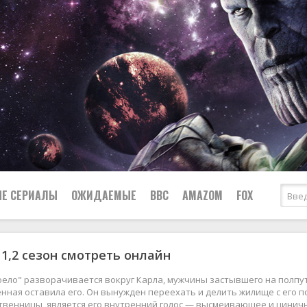
Е СЕРИАЛЫ
ОЖИДАЕМЫЕ
BBC
AMAZOM
FOX
1,2 сезон смотреть онлайн
Ужасы
Комедии
Документальные
ело" разворачивается вокруг Карла, мужчины застывшего на полпути 
Боевики
Военные
нная оставила его. Он вынужден переехать и делить жилище с его п
венницы, является его внутренний голос — высмеивающее и цинично