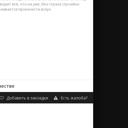
орит всё, что на уме, без страха случайно
ливается произнести вслух.
честве
Добавить в закладки
Есть жалоба?