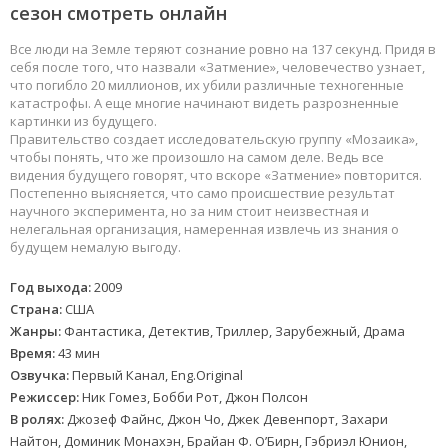
сезон смотреть онлайн
Все люди на Земле теряют сознание ровно на 137 секунд. Придя в
себя после того, что назвали «Затмение», человечество узнает,
что погибло 20 миллионов, их убили различные техногенные
катастрофы. А еще многие начинают видеть разрозненные
картинки из будущего.
Правительство создает исследовательскую группу «Мозаика»,
чтобы понять, что же произошло на самом деле. Ведь все
видения будущего говорят, что вскоре «Затмение» повторится.
Постепенно выясняется, что само происшествие результат
научного эксперимента, но за ним стоит неизвестная и
нелегальная организация, намеренная извлечь из знания о
будущем немалую выгоду.
Год выхода:
2009
Страна:
США
Жанры:
Фантастика, Детектив, Триллер, Зарубежный, Драма
Время:
43 мин
Озвучка:
Первый Канал, Eng.Original
Режиссер:
Ник Гомез, Бобби Рот, Джон Полсон
В ролях:
Джозеф Файнс, Джон Чо, Джек Девенпорт, Захари
Найтон, Доминик Монахэн, Брайан Ф. О’Бирн, Гэбриэл Юнион,