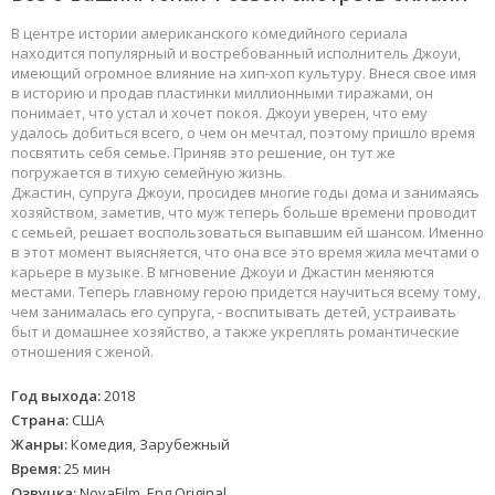
В центре истории американского комедийного сериала
находится популярный и востребованный исполнитель Джоуи,
имеющий огромное влияние на хип-хоп культуру. Внеся свое имя
в историю и продав пластинки миллионными тиражами, он
понимает, что устал и хочет покоя. Джоуи уверен, что ему
удалось добиться всего, о чем он мечтал, поэтому пришло время
посвятить себя семье. Приняв это решение, он тут же
погружается в тихую семейную жизнь.
Джастин, супруга Джоуи, просидев многие годы дома и занимаясь
хозяйством, заметив, что муж теперь больше времени проводит
с семьей, решает воспользоваться выпавшим ей шансом. Именно
в этот момент выясняется, что она все это время жила мечтами о
карьере в музыке. В мгновение Джоуи и Джастин меняются
местами. Теперь главному герою придется научиться всему тому,
чем занималась его супруга, - воспитывать детей, устраивать
быт и домашнее хозяйство, а также укреплять романтические
отношения с женой.
Год выхода:
2018
Страна:
США
Жанры:
Комедия, Зарубежный
Время:
25 мин
Озвучка:
NovaFilm, Eng.Original