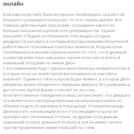
онлайн
Если вам когда-либо было интересно понаблюдать за работой
большого супермаркета изнутри - то этот сериал для вас. Все
главные действующие персонажи - сотрудники одного из
больших магазинов крупной сети супермаркетов. Сериал
расскажет о буднях и отношениях этих людей, которые
умудряются находить в на первый взгляд ежедневной рутинной
работе много позитивных и веселых моментов. Второй сезон
полюбившегося многим сериала начнется с того, что в дружный
коллектив известных нам ранее героев попытается влиться
новенький сотрудник по имени Джон.
С его появлением будет связано много веселых неприятностей, в
которые он из-за своей глупой высокомерности сам себя и
вовлечет. Одним из таких казусов будет момент, в котором Джон
увидев во время обеденного перерыва девушку без униформы в
достаточно грубой форме отчитает ее за столь
безответственное поведение и лишь потом узнает, что девушка
эта является его непосредственным начальником и вовсе не
обязана ходить по магазину в спецодежде. Отношения между
Джоном и его начальницей из-за этого инцидента сразу же
приобретают негативный оттенок, но другим сотрудникам
новенький коллега пришелся по вкусу и они не имеют ничего
против продолжения совместной работы с ним.