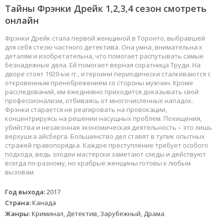
Тайны Фрэнки Дрейк 1,2,3,4 сезон смотреть
онлайн
Фрэнки Дрейк стала первой женщиной в Торонто, выбравшей
для себя стезю частного детектива. Она умна, внимательна к
деталям и изобретательна, что помогает распутывать самые
безнадежные дела. Ей помогает верная соратница Труди. На
дворе стоят 1920-ые гг., и героини периодически сталкиваются с
откровенным пренебрежением со стороны мужчин. Кроме
расследований, им ежедневно приходится доказывать свой
профессионализм, отбиваясь от многочисленных нападок.
Фрэнки старается не реагировать на провокации,
концентрируясь на решении насущных проблем. Похищения,
убийства и незаконная экономическая деятельность – это лишь
верхушка айсберга. Большинство дел ставят в тупик опытных
стражей правопорядка. Каждое преступление требует особого
подхода, ведь злодеи мастерски заметают следы и действуют
всегда по-разному, но храбрые женщины готовы к любым
вызовам.
Год выхода:
2017
Страна:
Канада
Жанры:
Криминал, Детектив, Зарубежный, Драма