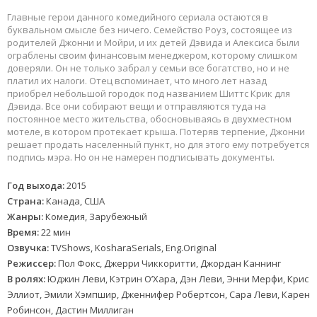
Главные герои данного комедийного сериала остаются в
буквальном смысле без ничего. Семейство Роуз, состоящее из
родителей Джонни и Мойри, и их детей Дэвида и Алексиса были
ограблены своим финансовым менеджером, которому слишком
доверяли. Он не только забрал у семьи все богатство, но и не
платил их налоги. Отец вспоминает, что много лет назад
приобрел небольшой городок под названием Шиттс Крик для
Дэвида. Все они собирают вещи и отправляются туда на
постоянное место жительства, обосновываясь в двухместном
мотеле, в котором протекает крыша. Потеряв терпение, Джонни
решает продать населенный пункт, но для этого ему потребуется
подпись мэра. Но он не намерен подписывать документы.
Год выхода:
2015
Страна:
Канада, США
Жанры:
Комедия, Зарубежный
Время:
22 мин
Озвучка:
TVShows, KosharaSerials, Eng.Original
Режиссер:
Пол Фокс, Джерри Чиккоритти, Джордан Каннинг
В ролях:
Юджин Леви, Кэтрин О’Хара, Дэн Леви, Энни Мерфи, Крис
Эллиот, Эмили Хэмпшир, Дженнифер Робертсон, Сара Леви, Карен
Робинсон, Дастин Миллиган