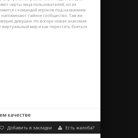
яют черты лица пользователей, но их
комится с командой игроков под названием
та напоминают тайное сообщество. Там же
оверие девушки. Но вскоре новая знакомая
ет виртуальный мир и как перестать бояться
шем качестве
Добавить в закладки
Есть жалоба?