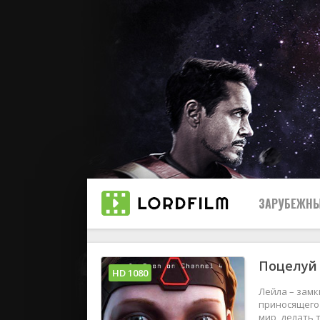
ЗАРУБЕЖНЫ
Поцелуй 
Все
HD 1080
Лейла – замк
2019
приносящего 
мир, делать 