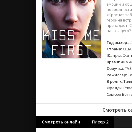
2018
эмоции и об
2017
возможности 
«Красная таб
героиня встр
Великобр
пропадает. С
настоящего?
Испания
Германия
Год выхода:
Корея Юж
Страна:
США,
Канада
Жанры:
Фант
Время:
46 мин
Индия
Озвучка:
TVSh
Франция
Режиссер:
То
В ролях:
Талл
Фредди Стюар
Сэмюэл Ботт
Смотреть се
Смотреть онлайн
Плеер 2