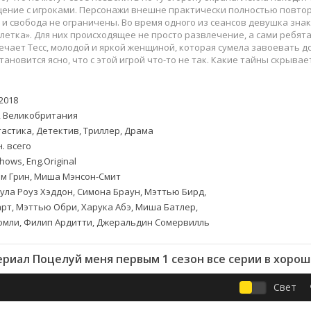
Приключения
Семейные
щение с игроками. Персонажи внешне практически полностью повтор
Детективы
Спортивные
и свобода не ограничены. Во время одного из сеансов девушка зна
летка». Для них происходящее не просто развлечение, а сами ребя
Драмы
Вестерны
ечает Тесс, молодой и яркой женщиной, которая сумела завоевать д
итания
Исторические
Фэнтези
тановится ясно, что с этой игрой что-то не так. Какие тайны скрыва
Криминальные
Netflix
Мелодрамы
HBO
2018
ная
Триллеры
Marvel
 Великобритания
Фантастика
астика, Детектив, Триллер, Драма
. всего
ows, Eng.Original
м Грин, Миша Мэнсон-Смит
ула Роуз Хэддон, Симона Браун, Мэттью Бирд,
т, Мэттью Обри, Харука Абэ, Миша Батлер,
омли, Филип Ардитти, Джеральдин Сомервилль
риал Поцелуй меня первым 1 сезон все серии в хоро
Свет