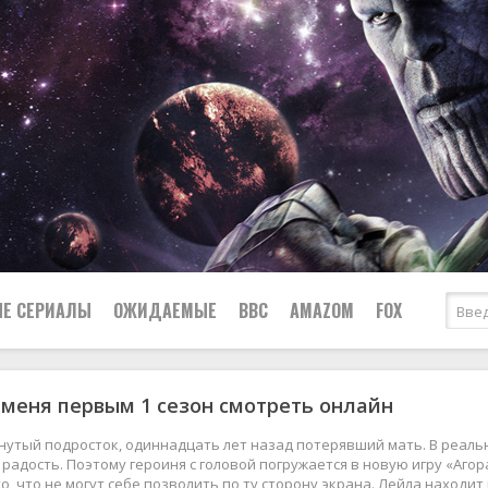
Е СЕРИАЛЫ
ОЖИДАЕМЫЕ
BBC
AMAZOM
FOX
меня первым 1 сезон смотреть онлайн
Ужасы
Комедии
Документальные
нутый подросток, одиннадцать лет назад потерявший мать. В реальн
Боевики
Военные
радость. Поэтому героиня с головой погружается в новую игру «Аго
то, что не могут себе позволить по ту сторону экрана. Лейла наход