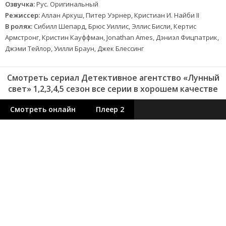
Озвучка:
Рус. Оригинальный
Режиссер:
Аллан Аркуш, Питер Уэрнер, Кристиан И. Найби II
В ролях:
Сибилл Шепард, Брюс Уиллис, Эллис Бисли, Кертис
Армстронг, Кристин Кауффман, Jonathan Ames, Дэниэл Фицпатрик,
Джэми Тейлор, Уилли Браун, Джек Блессинг
Смотреть сериал Детективное агентство «Лунный
свет» 1,2,3,4,5 сезон все серии в хорошем качестве
Смотреть онлайн
Плеер 2