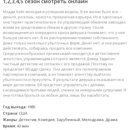
1,2,3,4,5 сезон смотреть онлайн
Мэдди Хейс молодая и успешная модель. В ее жизни было все –
деньги, роскошь, красота, прекрасная карьера. Но в одночасье
она теряет практически все. Ее управляющий обманом завладел
всеми ее средствами и сбежал в другую страну. После
возвращения из очередного криза девушка понимает, что у нее
больше ничего нет. В ее распоряжении помимо собственного
дома только несколько убыточных фирм. Денег нет, и она решает
действовать, собираясь продать все компании.
Среди разнообразных организаций находится и детективное
агентство, управляющим которого является Дэвид Эддисон.
Частный детектив не согласен с его продажей. Поэтому он
предлагает Мэдди сделку. Она делает его полноправным
партнером в компании, а он поможет агентству выйти из
убыточности и преуспеть. В результате девушка оказывается в
мире детективов. Ей предстоит управляться с делами,
касающимися пропажи людей, слежки за неверными супругами. И
она готова браться за любые дела, лишь бы заработать.
Год выхода:
1985
Страна:
США
Жанры:
Детектив, Комедия, Зарубежный, Мелодрама, Драма
Время:
43 мин