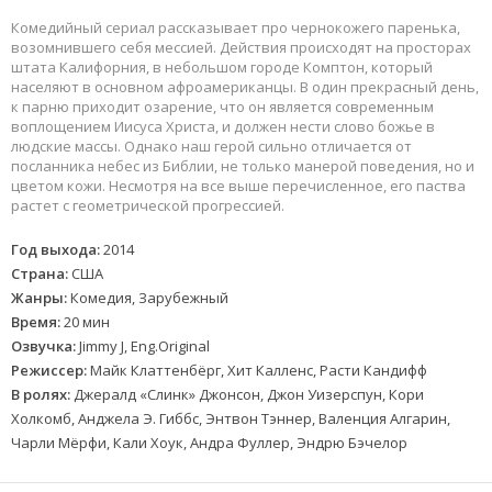
Комедийный сериал рассказывает про чернокожего паренька,
возомнившего себя мессией. Действия происходят на просторах
штата Калифорния, в небольшом городе Комптон, который
населяют в основном афроамериканцы. В один прекрасный день,
к парню приходит озарение, что он является современным
воплощением Иисуса Христа, и должен нести слово божье в
людские массы. Однако наш герой сильно отличается от
посланника небес из Библии, не только манерой поведения, но и
цветом кожи. Несмотря на все выше перечисленное, его паства
растет с геометрической прогрессией.
Год выхода:
2014
Страна:
США
Жанры:
Комедия, Зарубежный
Время:
20 мин
Озвучка:
Jimmy J, Eng.Original
Режиссер:
Майк Клаттенбёрг, Хит Калленс, Расти Кандифф
В ролях:
Джералд «Слинк» Джонсон, Джон Уизерспун, Кори
Холкомб, Анджела Э. Гиббс, Энтвон Тэннер, Валенция Алгарин,
Чарли Мёрфи, Кали Хоук, Андра Фуллер, Эндрю Бэчелор