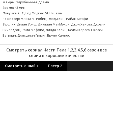
Жанры:
Зарубежный, Драма
Время:
43 мин
Озвучка:
СТС, Eng.Original, SET Russia
Режиссер:
Майкл М. Робин, Элоди Кин, Райан Мёрфи
В ролях:
Дилан Уолш, Джулиан МакМэхон, Джон Хенсли, Джоэли
Ричардсон, Рома Маффиа, Линда Клейн, Келли Карлсон, Келси
Бэтилан, Джессалин Гилсиг, Бруно Кампос
Смотреть сериал Части Тела 1,2,3,4,5,6 сезон все
серии в хорошем качестве
Смотреть онлайн
Плеер 2