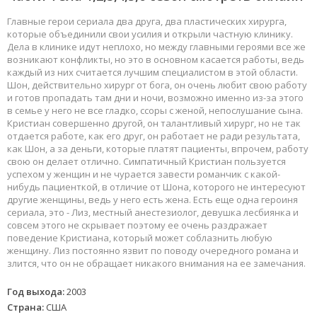
Главные герои сериала два друга, два пластических хирурга,
которые объединили свои усилия и открыли частную клинику.
Дела в клинике идут неплохо, но между главными героями все же
возникают конфликты, но это в основном касается работы, ведь
каждый из них считается лучшим специалистом в этой области.
Шон, действительно хирург от бога, он очень любит свою работу
и готов пропадать там дни и ночи, возможно именно из-за этого
в семье у него не все гладко, ссоры с женой, непослушание сына.
Кристиан совершенно другой, он талантливый хирург, но не так
отдается работе, как его друг, он работает не ради результата,
как Шон, а за деньги, которые платят пациенты, впрочем, работу
свою он делает отлично. Симпатичный Кристиан пользуется
успехом у женщин и не чурается завести романчик с какой-
нибудь пациенткой, в отличие от Шона, которого не интересуют
другие женщины, ведь у него есть жена. Есть еще одна героиня
сериала, это - Лиз, местный анестезиолог, девушка лесбиянка и
совсем этого не скрывает поэтому ее очень раздражает
поведение Кристиана, который может соблазнить любую
женщину. Лиз постоянно язвит по поводу очередного романа и
злится, что он не обращает никакого внимания на ее замечания.
Год выхода:
2003
Страна:
США